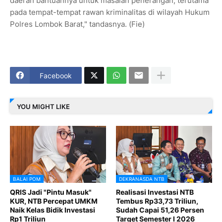
daerah bantuannya untuk masalah penerangan, terutama
pada tempat-tempat rawan kriminalitas di wilayah Hukum
Polres Lombok Barat," tandasnya. (Fie)
Facebook
YOU MIGHT LIKE
BALAI POM
DEKRANASDA NTB
QRIS Jadi "Pintu Masuk"
Realisasi Investasi NTB
KUR, NTB Percepat UMKM
Tembus Rp33,73 Triliun,
Naik Kelas Bidik Investasi
Sudah Capai 51,26 Persen
Rp1 Triliun
Target Semester I 2026