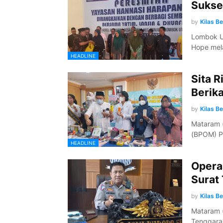
Sukse
by
Kilas B
Lombok Ut
Hope mel
HEADLINE
Sita 
Berik
by
Kilas B
Mataram (
(BPOM) Pr
HEADLINE
Operas
Surat 
by
Kilas B
Mataram (
Tenggara 