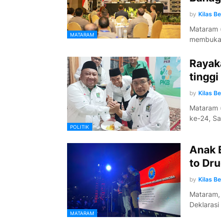
by
Kilas B
Mataram (
MATARAM
membuka 
Rayak
tinggi
by
Kilas B
Mataram (
ke-24, S
POLITIK
Anak 
to Dru
by
Kilas B
Mataram, 
Deklarasi
MATARAM