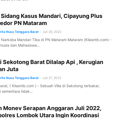
 Sidang Kasus Mandari, Cipayung Plus
edor PN Mataram
erita Nusa Tenggara Barat
-
Juli 28, 2022
Narkoba Mandari Tiba di PN Mataram Mataram (Kilasntb.com) -
Pemuda dan Mahasiswa…
di Sekotong Barat Dilalap Api , Kerugian
an Juta
erita Nusa Tenggara Barat
-
Juli 27, 2022
rat, ( Kilasntb.com ) - Sebuah Villa di Sekotong terbakar,
i sementara tidak…
n Monev Serapan Anggaran Juli 2022,
olres Lombok Utara Ingin Koordinasi