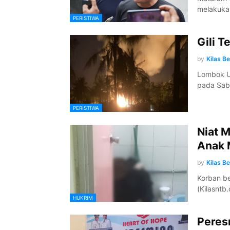
melakuka
PERISTIWA
Gili T
by
Kilas B
Lombok Ut
pada Sab
PERISTIWA
Niat M
Anak 
by
Kilas B
Korban be
(Kilasntb
HUKRIM
Peres