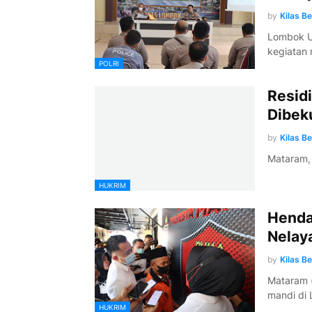
by
Kilas B
Lombok Ut
kegiatan 
POLRI
Residi
Dibek
by
Kilas B
Mataram, 
HUKRIM
Henda
Nelay
by
Kilas B
Mataram (
mandi di
HUKRIM