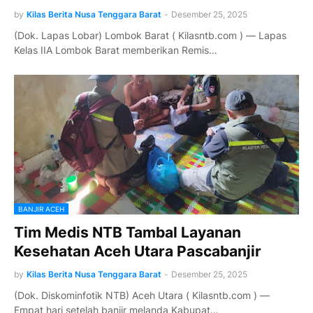
by
Kilas Berita Nusa Tenggara Barat
-
Desember 25, 2025
(Dok. Lapas Lobar) Lombok Barat ( Kilasntb.com ) — Lapas
Kelas IIA Lombok Barat memberikan Remis…
BANJIR ACEH
Tim Medis NTB Tambal Layanan
Kesehatan Aceh Utara Pascabanjir
by
Kilas Berita Nusa Tenggara Barat
-
Desember 25, 2025
(Dok. Diskominfotik NTB) Aceh Utara ( Kilasntb.com ) —
Empat hari setelah banjir melanda Kabupat…