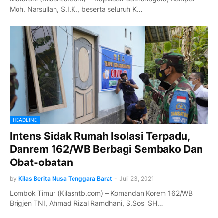
Moh. Narsullah, S.I.K., beserta seluruh K…
HEADLINE
Intens Sidak Rumah Isolasi Terpadu,
Danrem 162/WB Berbagi Sembako Dan
Obat-obatan
by
Kilas Berita Nusa Tenggara Barat
-
Juli 23, 2021
Lombok Timur (Kilasntb.com) – Komandan Korem 162/WB
Brigjen TNI, Ahmad Rizal Ramdhani, S.Sos. SH…