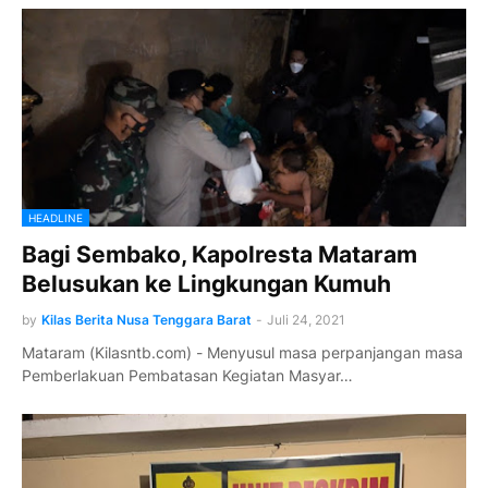
HEADLINE
Bagi Sembako, Kapolresta Mataram
Belusukan ke Lingkungan Kumuh
by
Kilas Berita Nusa Tenggara Barat
-
Juli 24, 2021
Mataram (Kilasntb.com) - Menyusul masa perpanjangan masa
Pemberlakuan Pembatasan Kegiatan Masyar…