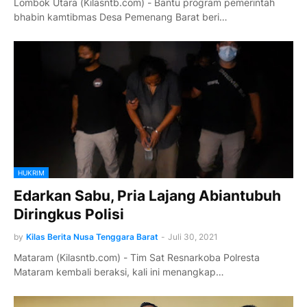
Lombok Utara (Kilasntb.com) - Bantu program pemerintah
bhabin kamtibmas Desa Pemenang Barat beri…
HUKRIM
Edarkan Sabu, Pria Lajang Abiantubuh
Diringkus Polisi
by
Kilas Berita Nusa Tenggara Barat
-
Juli 30, 2021
Mataram (Kilasntb.com) - Tim Sat Resnarkoba Polresta
Mataram kembali beraksi, kali ini menangkap…