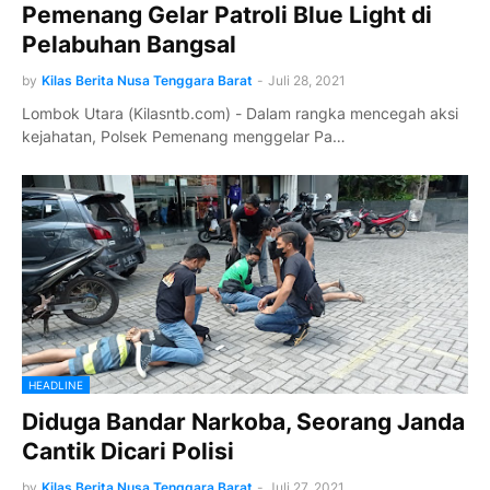
Pemenang Gelar Patroli Blue Light di
Pelabuhan Bangsal
by
Kilas Berita Nusa Tenggara Barat
-
Juli 28, 2021
Lombok Utara (Kilasntb.com) - Dalam rangka mencegah aksi
kejahatan, Polsek Pemenang menggelar Pa…
HEADLINE
Diduga Bandar Narkoba, Seorang Janda
Cantik Dicari Polisi
by
Kilas Berita Nusa Tenggara Barat
-
Juli 27, 2021