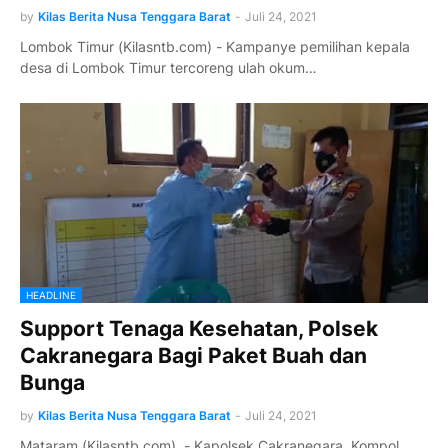
by
Kilas Berita Nusa Tenggara Barat
-
Juli 24, 2021
Lombok Timur (Kilasntb.com) - Kampanye pemilihan kepala
desa di Lombok Timur tercoreng ulah okum…
HEADLINE
Support Tenaga Kesehatan, Polsek
Cakranegara Bagi Paket Buah dan
Bunga
by
Kilas Berita Nusa Tenggara Barat
-
Juli 24, 2021
Mataram (Kilasntb.com) - Kapolsek Cakranegara, Kompol