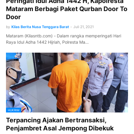
Peringati Idul Adha 1442 H, Kapolresta
Mataram Berbagi Paket Qurban Door To
Door
by
Kilas Berita Nusa Tenggara Barat
-
Juli 21, 2021
Mataram (Kilasntb.com) - Dalam rangka memperingati Hari
Raya Idul Adha 1442 Hijriah, Polresta Ma…
HUKRIM
Terpancing Ajakan Bertransaksi,
Penjambret Asal Jempong Dibekuk