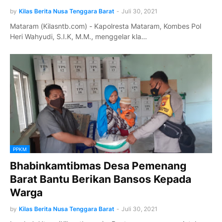
by
Kilas Berita Nusa Tenggara Barat
-
Juli 30, 2021
Mataram (Kilasntb.com) - Kapolresta Mataram, Kombes Pol
Heri Wahyudi, S.I.K, M.M., menggelar kla…
PPKM
Bhabinkamtibmas Desa Pemenang
Barat Bantu Berikan Bansos Kepada
Warga
by
Kilas Berita Nusa Tenggara Barat
-
Juli 30, 2021