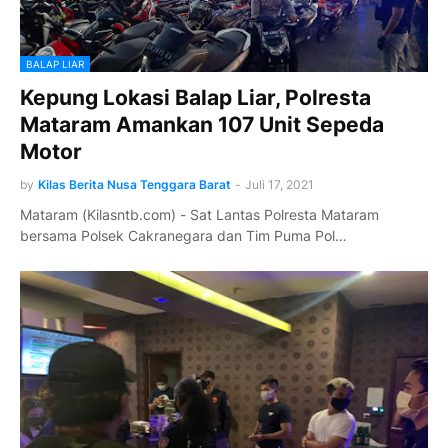
BALAP LIAR
Kepung Lokasi Balap Liar, Polresta
Mataram Amankan 107 Unit Sepeda
Motor
by
Kilas Berita Nusa Tenggara Barat
-
Juli 17, 2021
Mataram (Kilasntb.com) - Sat Lantas Polresta Mataram
bersama Polsek Cakranegara dan Tim Puma Pol…