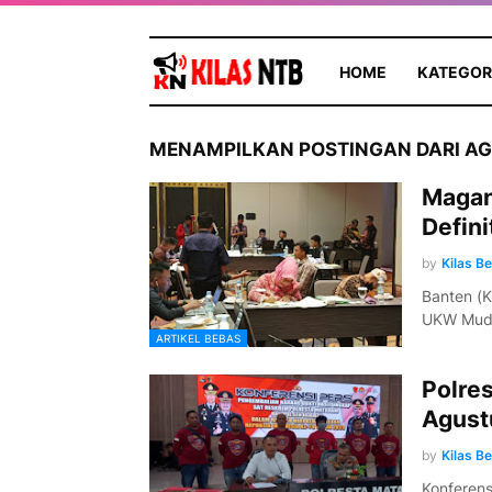
HOME
KATEGOR
MENAMPILKAN POSTINGAN DARI AG
Magan
Defini
by
Kilas B
Banten (K
UKW Muda
ARTIKEL BEBAS
Polre
Agust
by
Kilas B
Konferens