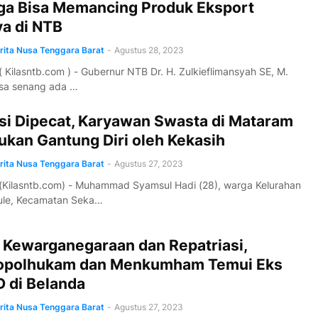
a Bisa Memancing Produk Eksport
ya di NTB
erita Nusa Tenggara Barat
-
Agustus 28, 2023
 Kilasntb.com ) - Gubernur NTB Dr. H. Zulkieflimansyah SE, M.
asa senang ada …
si Dipecat, Karyawan Swasta di Mataram
ukan Gantung Diri oleh Kekasih
erita Nusa Tenggara Barat
-
Agustus 27, 2023
(Kilasntb.com) - Muhammad Syamsul Hadi (28), warga Kelurahan
ule, Kecamatan Seka…
 Kewarganegaraan dan Repatriasi,
polhukam dan Menkumham Temui Eks
 di Belanda
erita Nusa Tenggara Barat
-
Agustus 27, 2023