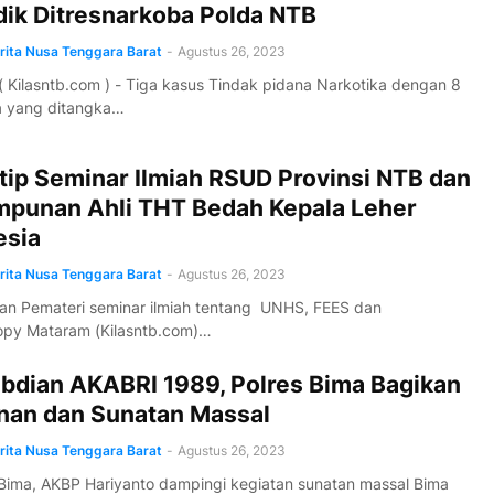
dik Ditresnarkoba Polda NTB
erita Nusa Tenggara Barat
-
Agustus 26, 2023
 Kilasntb.com ) - Tiga kasus Tindak pidana Narkotika dengan 8
a yang ditangka…
tip Seminar Ilmiah RSUD Provinsi NTB dan
mpunan Ahli THT Bedah Kepala Leher
esia
erita Nusa Tenggara Barat
-
Agustus 26, 2023
an Pemateri seminar ilmiah tentang UNHS, FEES dan
opy Mataram (Kilasntb.com)…
bdian AKABRI 1989, Polres Bima Bagikan
nan dan Sunatan Massal
erita Nusa Tenggara Barat
-
Agustus 26, 2023
Bima, AKBP Hariyanto dampingi kegiatan sunatan massal Bima