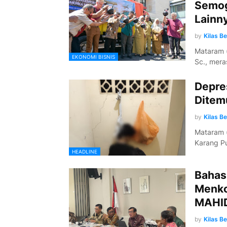
Semog
Lainn
by
Kilas B
Mataram (
EKONOMI BISNIS
Sc., mer
Depre
Ditem
by
Kilas B
Mataram 
Karang P
HEADLINE
Bahas
Menko
MAHID
by
Kilas B