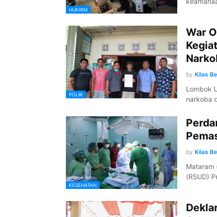
keamanaa
HUKRIM
War O
Kegia
Narko
by
Kilas B
Lombok U
POLRI
narkoba 
Perda
Pemas
by
Kilas B
Mataram (
(RSUD) P
KESEHATAN
Dekla