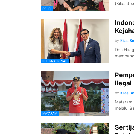
(Kilasntb
POLRI
Indon
Kejah
by
Kilas B
Den Haag 
membangu
INTERNASIONAL
Pempr
Ilegal
by
Kilas B
Mataram (
melalui B
MATARAM
Serti