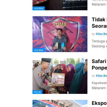
Mataram t
HUKRIM
Tidak
Seora
by
Kilas B
Terduga p
Seorang 
HUKRIM
Safar
Ponpe
by
Kilas B
Kapolrest
Mataram (
POLRI
Ekspor