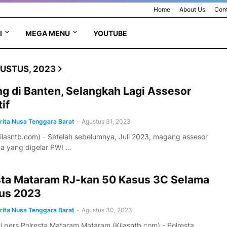
Home
About Us
Cont
I
MEGA MENU
YOUTUBE
USTUS, 2023
g di Banten, Selangkah Lagi Assesor
tif
erita Nusa Tenggara Barat
-
Agustus 31, 2023
ilasntb.com) - Setelah sebelumnya, Juli 2023, magang assesor
 yang digelar PWI …
sta Mataram RJ-kan 50 Kasus 3C Selama
us 2023
erita Nusa Tenggara Barat
-
Agustus 30, 2023
i pers Polresta Mataram Mataram (Kilasntb.com) - Polresta