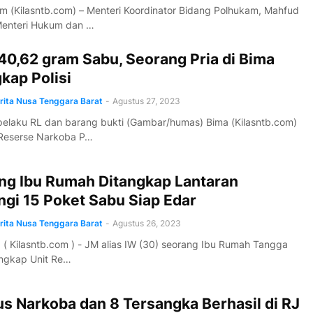
 (Kilasntb.com) – Menteri Koordinator Bidang Polhukam, Mahfud
enteri Hukum dan …
 40,62 gram Sabu, Seorang Pria di Bima
kap Polisi
erita Nusa Tenggara Barat
-
Agustus 27, 2023
elaku RL dan barang bukti (Gambar/humas) Bima (Kilasntb.com)
 Reserse Narkoba P…
ng Ibu Rumah Ditangkap Lantaran
ngi 15 Poket Sabu Siap Edar
erita Nusa Tenggara Barat
-
Agustus 26, 2023
 ( Kilasntb.com ) - JM alias IW (30) seorang Ibu Rumah Tangga
angkap Unit Re…
s Narkoba dan 8 Tersangka Berhasil di RJ