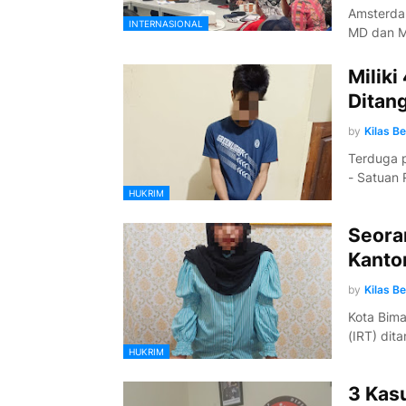
Amsterdam
INTERNASIONAL
MD dan M
Miliki
Ditang
by
Kilas B
Terduga p
- Satuan
HUKRIM
Seora
Kanto
by
Kilas B
Kota Bima
(IRT) dit
HUKRIM
3 Kasu