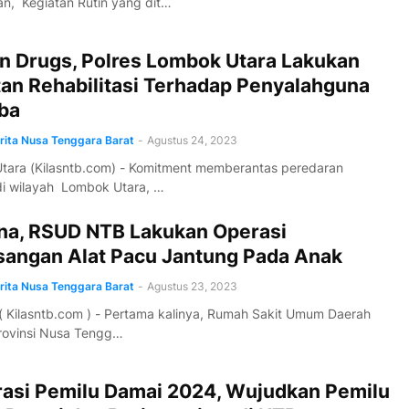
n, Kegiatan Rutin yang dit…
n Drugs, Polres Lombok Utara Lakukan
tan Rehabilitasi Terhadap Penyalahguna
ba
erita Nusa Tenggara Barat
-
Agustus 24, 2023
tara (Kilasntb.com) - Komitment memberantas peredaran
di wilayah Lombok Utara, …
na, RSUD NTB Lakukan Operasi
angan Alat Pacu Jantung Pada Anak
erita Nusa Tenggara Barat
-
Agustus 23, 2023
 Kilasntb.com ) - Pertama kalinya, Rumah Sakit Umum Daerah
rovinsi Nusa Tengg…
rasi Pemilu Damai 2024, Wujudkan Pemilu