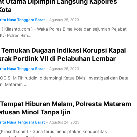
at Utama Dipimpin Langsung Kapolres
Kota
erita Nusa Tenggara Barat
-
Agustus 25, 2023
 ( Kilasntb.com ) - Waka Polres Bima Kota dan sejumlah Pejabat
JU) Polres Bim…
 Temukan Dugaan Indikasi Korupsi Kapal
rak Portlink VII di Pelabuhan Lembar
erita Nusa Tenggara Barat
-
Agustus 25, 2023
LOGIS, M Fihiruddin, didampingi Ketua Divisi Investigasi dan Data,
un, Mataram …
 Tempat Hiburan Malam, Polresta Mataram
atusan Minol Tanpa Ijin
erita Nusa Tenggara Barat
-
Agustus 24, 2023
Kilasntb.com) - Guna terus menciptakan kondusifitas