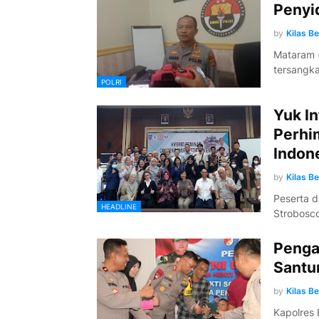
Penyi
by
Kilas B
Mataram (
tersangk
POLRI
Yuk In
Perhi
Indon
by
Kilas B
Peserta d
HEADLINE
Strobosc
Penga
Santu
by
Kilas B
Kapolres 