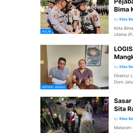
Pejab
Bima 
by
Kilas B
Kota Bima
POLRI
Utama (P
LOGIS
Mangk
by
Kilas B
Direktur 
Doro Jat
ARTIKEL BEBAS
Sasar
Sita R
by
Kilas B
Mataram (