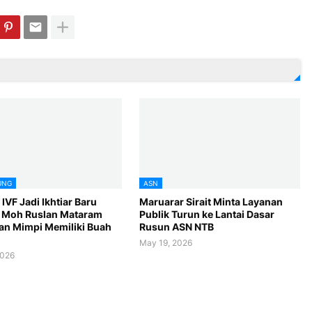
UNG
ASN
VF Jadi Ikhtiar Baru
Maruarar Sirait Minta Layanan
 Moh Ruslan Mataram
Publik Turun ke Lantai Dasar
n Mimpi Memiliki Buah
Rusun ASN NTB
May 19, 2026
2026