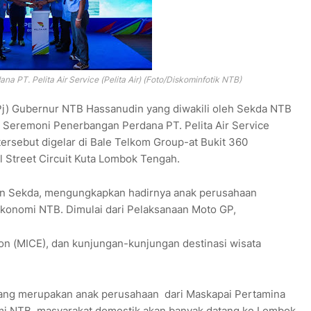
PT. Pelita Air Service (Pelita Air) (Foto/Diskominfotik NTB)
Pj) Gubernur NTB Hassanudin yang diwakili oleh Sekda NTB
n Seremoni Penerbangan Perdana PT. Pelita Air Service
 tersebut digelar di Bale Telkom Group-at Bukit 360
l Street Circuit Kuta Lombok Tengah.
an Sekda, mengungkapkan hadirnya anak perusahaan
ekonomi NTB. Dimulai dari Pelaksanaan Moto GP,
ion (MICE), dan kunjungan-kunjungan destinasi wisata
i yang merupakan anak perusahaan dari Maskapai Pertamina
mi NTB, masyarakat domestik akan banyak datang ke Lombok