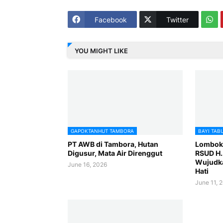
Facebook
Twitter
YOU MIGHT LIKE
GAPOKTANHUT TAMBORA
BAYI TAB
PT AWB di Tambora, Hutan
Lombok I
Digusur, Mata Air Direnggut
RSUD H.
Wujudka
June 16, 2026
Hati
June 11, 