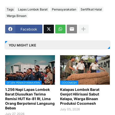
Tags
Lapas Lombok Barat
Pemasyarakatan
Sertifikat Halal
Warga Binaan
Facebook
YOU MIGHT LIKE
DITJEN PEMASYARAKATAN
COCOMESH
1.256 Napi Lapas Lombok
Kalapas Lombok Barat
Barat Diusulkan Terima
Genjot Hilirisasi Sabut
Remisi HUT Ke-81 RI, Lima
Kelapa, Warga Binaan
Orang Berpotensi Langsung
Produksi Cocomesh
Bebas
July 05, 2026
July 27, 2026