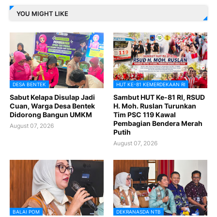
YOU MIGHT LIKE
DESA BENTEK
HUT KE-81 KEMERDEKAAN RI
Sabut Kelapa Disulap Jadi
Sambut HUT Ke-81 RI, RSUD
Cuan, Warga Desa Bentek
H. Moh. Ruslan Turunkan
Didorong Bangun UMKM
Tim PSC 119 Kawal
Pembagian Bendera Merah
August 07, 2026
Putih
August 07, 2026
BALAI POM
DEKRANASDA NTB