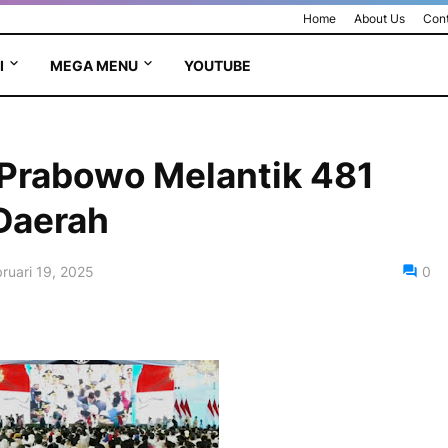
Home
About Us
Cont
I
MEGA MENU
YOUTUBE
 Prabowo Melantik 481
Daerah
ruari 19, 2025
0