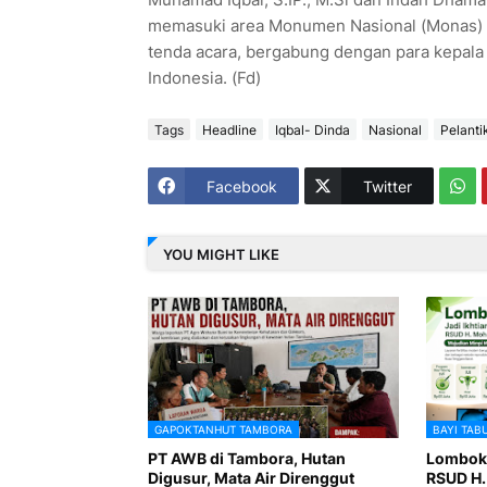
memasuki area Monumen Nasional (Monas) me
tenda acara, bergabung dengan para kepala 
Indonesia. (Fd)
Tags
Headline
Iqbal- Dinda
Nasional
Pelanti
Facebook
Twitter
YOU MIGHT LIKE
GAPOKTANHUT TAMBORA
BAYI TAB
PT AWB di Tambora, Hutan
Lombok I
Digusur, Mata Air Direnggut
RSUD H.