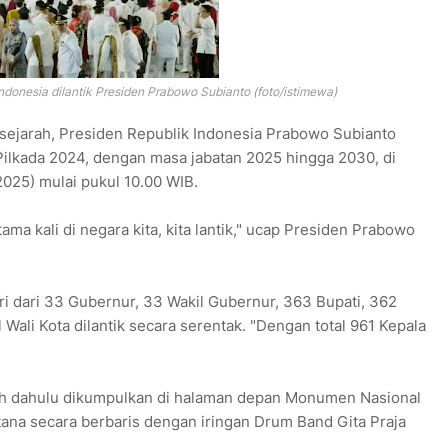
onesia dilantik Presiden Prabowo Subianto (foto/istimewa)
m sejarah, Presiden Republik Indonesia Prabowo Subianto
Pilkada 2024, dengan masa jabatan 2025 hingga 2030, di
2025) mulai pukul 10.00 WIB.
ama kali di negara kita, kita lantik," ucap Presiden Prabowo
ri dari 33 Gubernur, 33 Wakil Gubernur, 363 Bupati, 362
l Wali Kota dilantik secara serentak. "Dengan total 961 Kepala
ebih dahulu dikumpulkan di halaman depan Monumen Nasional
ana secara berbaris dengan iringan Drum Band Gita Praja