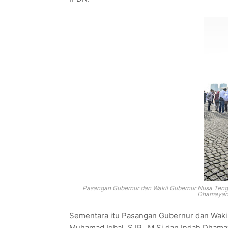
Pasangan Gubernur dan Wakil Gubernur Nusa Tenggar
Dhamayanti
Sementara itu Pasangan Gubernur dan Wakil 
Muhamad Iqbal, S.IP., M.Si dan Indah Dhamay