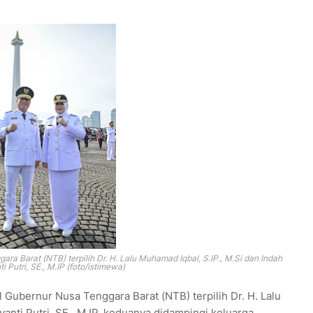
a Barat (NTB) terpilih Dr. H. Lalu Muhamad Iqbal, S.IP., M.Si dan Indah
 Putri, SE., M.IP (foto/istimewa)
Gubernur Nusa Tenggara Barat (NTB) terpilih Dr. H. Lalu
anti Putri, SE., M.IP, keduanya didampingi keluarga,