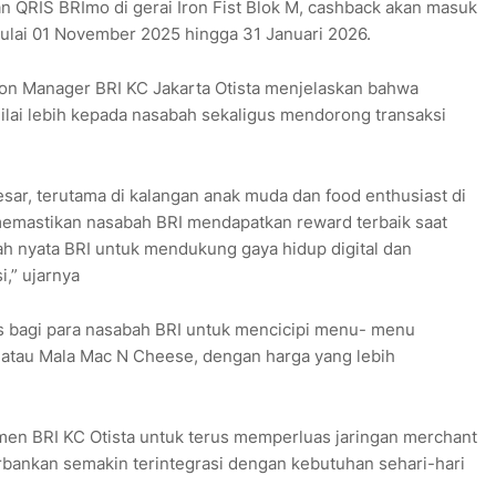
 QRIS BRImo di gerai Iron Fist Blok M, cashback akan masuk
ulai 01 November 2025 hingga 31 Januari 2026.
tion Manager BRI KC Jakarta Otista menjelaskan bahwa
ilai lebih kepada nasabah sekaligus mendorong transaksi
besar, terutama di kalangan anak muda dan food enthusiast di
n memastikan nasabah BRI mendapatkan reward terbaik saat
kah nyata BRI untuk mendukung gaya hidup digital dan
,” ujarnya
 bagi para nasabah BRI untuk mencicipi menu- menu
ce atau Mala Mac N Cheese, dengan harga yang lebih
men BRI KC Otista untuk terus memperluas jaringan merchant
rbankan semakin terintegrasi dengan kebutuhan sehari-hari