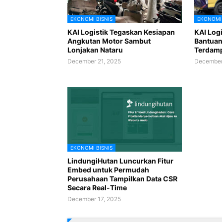
EKONOMI BISNIS
EKONOMI 
KAI Logistik Tegaskan Kesiapan
KAI Logi
Angkutan Motor Sambut
Bantuan
Lonjakan Nataru
Terdamp
December 21, 2025
December
EKONOMI BISNIS
LindungiHutan Luncurkan Fitur
Embed untuk Permudah
Perusahaan Tampilkan Data CSR
Secara Real-Time
December 17, 2025