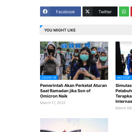
Facebook
Twitter
YOU MIGHT LIKE
COVID-19
MOTOGP
Pemerintah Akan Perketat Aturan
Simulas
Saat Ramadan jika Son of
Pelabuh
Omicron Naik
Terapka
Internas
March 17, 2022
March 08