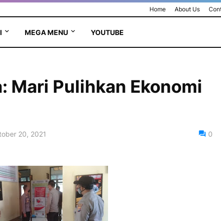
Home
About Us
Cont
I
MEGA MENU
YOUTUBE
: Mari Pulihkan Ekonomi
tober 20, 2021
0