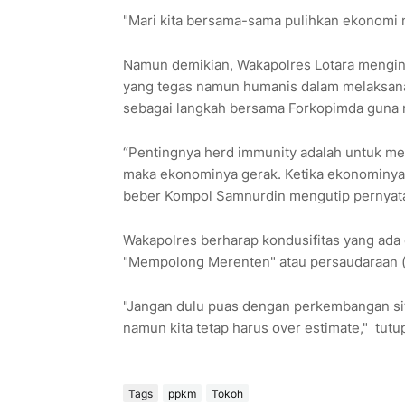
"Mari kita bersama-sama pulihkan ekonomi n
Namun demikian, Wakapolres Lotara mengi
yang tegas namun humanis dalam melaksana
sebagai langkah bersama Forkopimda guna m
“Pentingnya herd immunity adalah untuk me
maka ekonominya gerak. Ketika ekonominya
beber Kompol Samnurdin mengutip pernyataa
Wakapolres berharap kondusifitas yang ada d
"Mempolong Merenten" atau persaudaraan (i
"Jangan dulu puas dengan perkembangan sit
namun kita tetap harus over estimate," tutup
Tags
ppkm
Tokoh