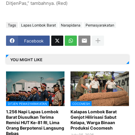
DitjenPas,” tambahnya. (Red)
Tags
Lapas Lombok Barat
Narapidana
Pemasyarakatan
Facebook
YOU MIGHT LIKE
DITJEN PEMASYARAKATAN
COCOMESH
1.256 Napi Lapas Lombok
Kalapas Lombok Barat
Barat Diusulkan Terima
Genjot Hilirisasi Sabut
Remisi HUT Ke-81 RI, Lima
Kelapa, Warga Binaan
Orang Berpotensi Langsung
Produksi Cocomesh
Bebas
July 05, 2026