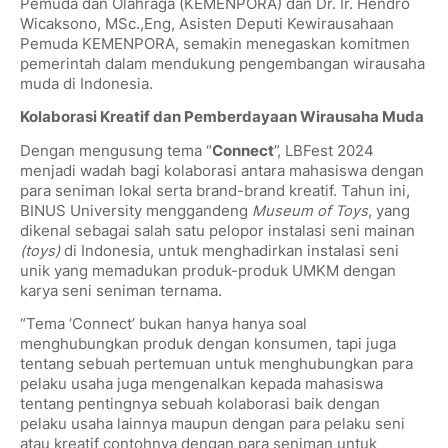
Pemuda dan Olahraga (KEMENPORA) dan Dr. Ir. Hendro
Wicaksono, MSc.,Eng, Asisten Deputi Kewirausahaan
Pemuda KEMENPORA, semakin menegaskan komitmen
pemerintah dalam mendukung pengembangan wirausaha
muda di Indonesia.
Kolaborasi Kreatif dan Pemberdayaan Wirausaha Muda
Dengan mengusung tema “
Connect
”, LBFest 2024
menjadi wadah bagi kolaborasi antara mahasiswa dengan
para seniman lokal serta brand-brand kreatif. Tahun ini,
BINUS University menggandeng
Museum of Toys
, yang
dikenal sebagai salah satu pelopor instalasi seni mainan
(toys)
di Indonesia, untuk menghadirkan instalasi seni
unik yang memadukan produk-produk UMKM dengan
karya seni seniman ternama.
“Tema ‘Connect’ bukan hanya hanya soal
menghubungkan produk dengan konsumen, tapi juga
tentang sebuah pertemuan untuk menghubungkan para
pelaku usaha juga mengenalkan kepada mahasiswa
tentang pentingnya sebuah kolaborasi baik dengan
pelaku usaha lainnya maupun dengan para pelaku seni
atau kreatif contohnya dengan para seniman untuk