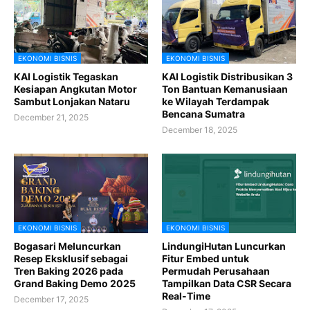
EKONOMI BISNIS
EKONOMI BISNIS
KAI Logistik Tegaskan
KAI Logistik Distribusikan 3
Kesiapan Angkutan Motor
Ton Bantuan Kemanusiaan
Sambut Lonjakan Nataru
ke Wilayah Terdampak
Bencana Sumatra
December 21, 2025
December 18, 2025
EKONOMI BISNIS
EKONOMI BISNIS
Bogasari Meluncurkan
LindungiHutan Luncurkan
Resep Eksklusif sebagai
Fitur Embed untuk
Tren Baking 2026 pada
Permudah Perusahaan
Grand Baking Demo 2025
Tampilkan Data CSR Secara
Real-Time
December 17, 2025