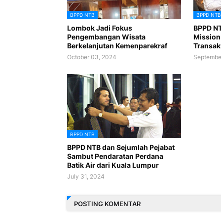
BPPD NTB
BPPD NTB
Lombok Jadi Fokus
BPPD NT
Pengembangan Wisata
Mission
Berkelanjutan Kemenparekraf
Transaks
October 03, 2024
Septembe
BPPD NTB
BPPD NTB dan Sejumlah Pejabat
Sambut Pendaratan Perdana
Batik Air dari Kuala Lumpur
July 31, 2024
POSTING KOMENTAR