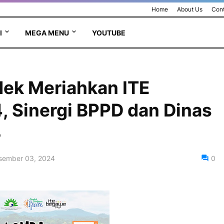
Home
About Us
Cont
I
MEGA MENU
YOUTUBE
ek Meriahkan ITE
, Sinergi BPPD dan Dinas
B
sember 03, 2024
0