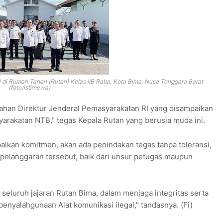
 di
Rumah Tahan (Rutan) Kelas IIB Raba, Kota Bima, Nusa Tenggara Barat
(foto/istimewa)
arahan Direktur Jenderal Pemasyarakatan RI yang disampaikan
yarakatan NTB," tegas Kepala Rutan yang berusia muda ini.
aikan komitmen, akan ada penindakan tegas tanpa toleransi,
pelanggaran tersebut, baik dari unsur petugas maupun
 seluruh jajaran Rutan Bima, dalam menjaga integritas serta
enyalahgunaan Alat komunikasi ilegal," tandasnya. (Fi)