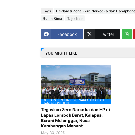
Tags
Deklarasi Zona Zero Narkotika dan Handphone
Rutan Bima
Tajudinur
Facebook
Twitter
YOU MIGHT LIKE
DEKLARASI ZONA ZERO NARKOTIKA DAN
HANDPHONE (HP)
Tegaskan Zero Narkoba dan HP di
Lapas Lombok Barat, Kalapas:
Berani Melanggar, Nusa
Kambangan Menanti
May 30, 2025