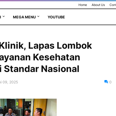
Home
About Us
Cont
I
MEGA MENU
YOUTUBE
 Klinik, Lapas Lombok
layanan Kesehatan
 Standar Nasional
i 09, 2025
0