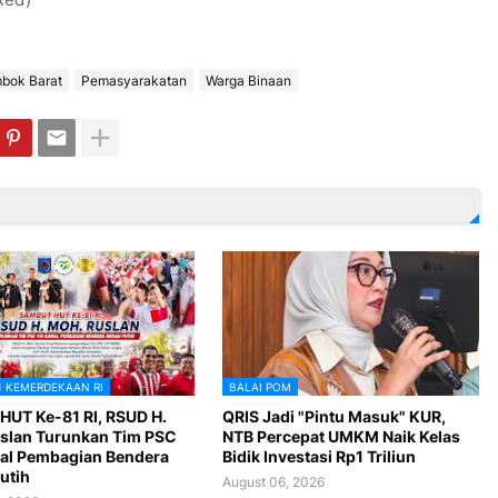
bok Barat
Pemasyarakatan
Warga Binaan
1 KEMERDEKAAN RI
BALAI POM
HUT Ke-81 RI, RSUD H.
QRIS Jadi "Pintu Masuk" KUR,
slan Turunkan Tim PSC
NTB Percepat UMKM Naik Kelas
al Pembagian Bendera
Bidik Investasi Rp1 Triliun
utih
August 06, 2026