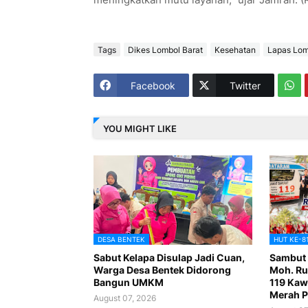
Tags
Dikes Lombol Barat
Kesehatan
Lapas Lom
Facebook
Twitter
YOU MIGHT LIKE
DESA BENTEK
HUT KE-8
Sabut Kelapa Disulap Jadi Cuan,
Sambut 
Warga Desa Bentek Didorong
Moh. Ru
Bangun UMKM
119 Kaw
Merah P
August 07, 2026