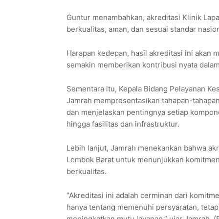
Guntur menambahkan, akreditasi Klinik Lap
berkualitas, aman, dan sesuai standar nasio
Harapan kedepan, hasil akreditasi ini akan
semakin memberikan kontribusi nyata dalam
Sementara itu, Kepala Bidang Pelayanan Ke
Jamrah mempresentasikan tahapan-tahapan pro
dan menjelaskan pentingnya setiap kompone
hingga fasilitas dan infrastruktur.
Lebih lanjut, Jamrah menekankan bahwa akre
Lombok Barat untuk menunjukkan komitmen
berkualitas.
“Akreditasi ini adalah cerminan dari komitm
hanya tentang memenuhi persyaratan, tetapi
meningkatkan mutu layanan,” ujar Jamrah. (