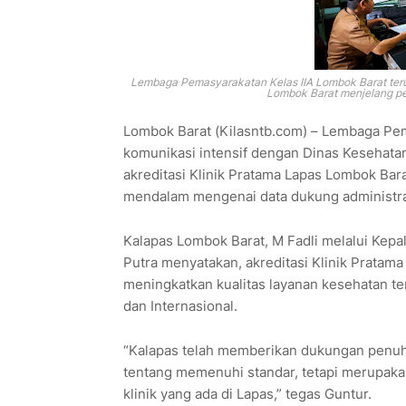
Lembaga Pemasyarakatan Kelas IIA Lombok Barat teru
Lombok Barat menjelang per
Lombok Barat (Kilasntb.com) – Lembaga Pem
komunikasi intensif dengan Dinas Kesehata
akreditasi Klinik Pratama Lapas Lombok Bar
mendalam mengenai data dukung administras
Kalapas Lombok Barat, M Fadli melalui Kepa
Putra menyatakan, akreditasi Klinik Pratama
meningkatkan kualitas layanan kesehatan t
dan Internasional.
“Kalapas telah memberikan dukungan penuh t
tentang memenuhi standar, tetapi merupaka
klinik yang ada di Lapas,” tegas Guntur.