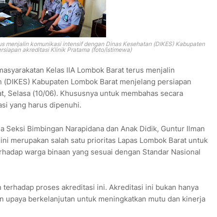
s menjalin komunikasi intensif dengan Dinas Kesehatan (DIKES) Kabupaten
siapan akreditasi Klinik Pratama (foto/istimewa)
asyarakatan Kelas IIA Lombok Barat terus menjalin
n (DIKES) Kabupaten Lombok Barat menjelang persiapan
at, Selasa (10/06). Khususnya untuk membahas secara
i yang harus dipenuhi.
la Seksi Bimbingan Narapidana dan Anak Didik, Guntur Ilman
 ini merupakan salah satu prioritas Lapas Lombok Barat untuk
erhadap warga binaan yang sesuai dengan Standar Nasional
erhadap proses akreditasi ini. Akreditasi ini bukan hanya
n upaya berkelanjutan untuk meningkatkan mutu dan kinerja