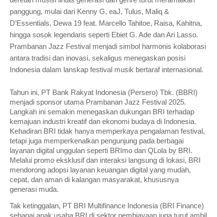
deretan musisi lintas generasi dan genre turut meramaikan
panggung, mulai dari Kenny G, eaJ, Tulus, Maliq &
D’Essentials, Dewa 19 feat. Marcello Tahitoe, Raisa, Kahitna,
hingga sosok legendaris seperti Ebiet G. Ade dan Ari Lasso.
Prambanan Jazz Festival menjadi simbol harmonis kolaborasi
antara tradisi dan inovasi, sekaligus menegaskan posisi
Indonesia dalam lanskap festival musik bertaraf internasional.
Tahun ini, PT Bank Rakyat Indonesia (Persero) Tbk. (BBRI)
menjadi sponsor utama Prambanan Jazz Festival 2025.
Langkah ini semakin menegaskan dukungan BRI terhadap
kemajuan industri kreatif dan ekonomi budaya di Indonesia.
Kehadiran BRI tidak hanya memperkaya pengalaman festival,
tetapi juga memperkenalkan pengunjung pada berbagai
layanan digital unggulan seperti BRImo dan QLola by BRI.
Melalui promo eksklusif dan interaksi langsung di lokasi, BRI
mendorong adopsi layanan keuangan digital yang mudah,
cepat, dan aman di kalangan masyarakat, khususnya
generasi muda.
Tak ketinggalan, PT BRI Multifinance Indonesia (BRI Finance)
sebagai anak usaha BRI di sektor pembiayaan juga turut ambil