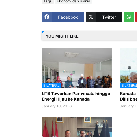
Tags
Ekonomi dan Bisnis
Facebook
Twitter
YOU MIGHT LIKE
BILATERAL
BILATERA
NTB Tawarkan Pariwisata hingga
Kanada 
Energi Hijau ke Kanada
Dilirik 
January 10, 2026
January 1