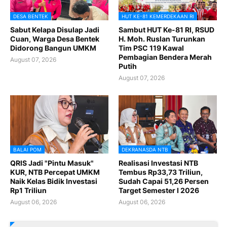
DESA BENTEK
HUT KE-81 KEMERDEKAAN RI
Sabut Kelapa Disulap Jadi
Sambut HUT Ke-81 RI, RSUD
Cuan, Warga Desa Bentek
H. Moh. Ruslan Turunkan
Didorong Bangun UMKM
Tim PSC 119 Kawal
Pembagian Bendera Merah
August 07, 2026
Putih
August 07, 2026
BALAI POM
DEKRANASDA NTB
QRIS Jadi "Pintu Masuk"
Realisasi Investasi NTB
KUR, NTB Percepat UMKM
Tembus Rp33,73 Triliun,
Naik Kelas Bidik Investasi
Sudah Capai 51,26 Persen
Rp1 Triliun
Target Semester I 2026
August 06, 2026
August 06, 2026