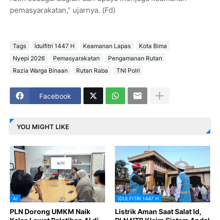
pemasyarakatan,” ujarnya. (Fd)
Tags
Idulfitri 1447 H
Keamanan Lapas
Kota Bima
Nyepi 2026
Pemasyarakatan
Pengamanan Rutan
Razia Warga Binaan
Rutan Raba
TNI Polri
Facebook
YOU MIGHT LIKE
AI
IDULFITRI 1447 H
PLN Dorong UMKM Naik
Listrik Aman Saat Salat Id,