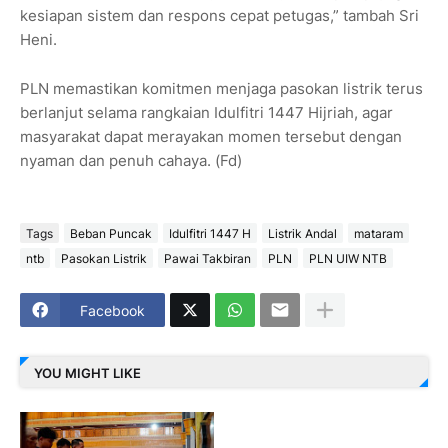
kesiapan sistem dan respons cepat petugas,” tambah Sri
Heni.
PLN memastikan komitmen menjaga pasokan listrik terus
berlanjut selama rangkaian Idulfitri 1447 Hijriah, agar
masyarakat dapat merayakan momen tersebut dengan
nyaman dan penuh cahaya. (Fd)
Tags
Beban Puncak
Idulfitri 1447 H
Listrik Andal
mataram
ntb
Pasokan Listrik
Pawai Takbiran
PLN
PLN UIW NTB
Facebook
YOU MIGHT LIKE