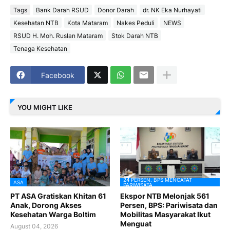
Tags
Bank Darah RSUD
Donor Darah
dr. NK Eka Nurhayati
Kesehatan NTB
Kota Mataram
Nakes Peduli
NEWS
RSUD H. Moh. Ruslan Mataram
Stok Darah NTB
Tenaga Kesehatan
Facebook
YOU MIGHT LIKE
24 PERSEN. BPS MENCATAT
ASA
PARIWISATA
PT ASA Gratiskan Khitan 61
Ekspor NTB Melonjak 561
Anak, Dorong Akses
Persen, BPS: Pariwisata dan
Kesehatan Warga Boltim
Mobilitas Masyarakat Ikut
Menguat
August 04, 2026