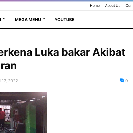
Home
About Us
Cont
I
MEGA MENU
YOUTUBE
rkena Luka bakar Akibat
ran
 17, 2022
0