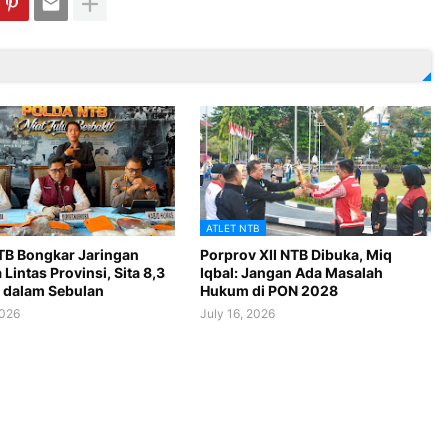
ATLET NTB
TB Bongkar Jaringan
Porprov XII NTB Dibuka, Miq
Lintas Provinsi, Sita 8,3
Iqbal: Jangan Ada Masalah
 dalam Sebulan
Hukum di PON 2028
2026
July 16, 2026