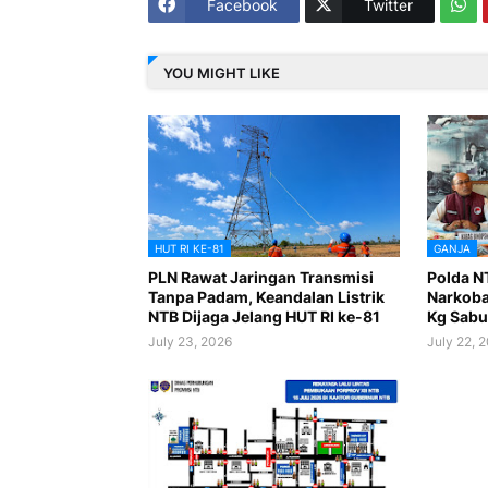
Facebook
Twitter
YOU MIGHT LIKE
HUT RI KE-81
GANJA
PLN Rawat Jaringan Transmisi
Polda N
Tanpa Padam, Keandalan Listrik
Narkoba 
NTB Dijaga Jelang HUT RI ke-81
Kg Sabu
July 23, 2026
July 22, 