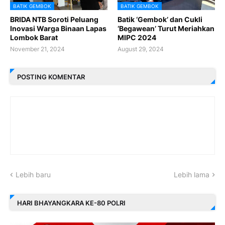
BATIK GEMBOK
BATIK GEMBOK
BRIDA NTB Soroti Peluang
Batik ‘Gembok’ dan Cukli
Inovasi Warga Binaan Lapas
‘Begawean’ Turut Meriahkan
Lombok Barat
MIPC 2024
November 21, 2024
August 29, 2024
POSTING KOMENTAR
Lebih baru
Lebih lama
HARI BHAYANGKARA KE-80 POLRI