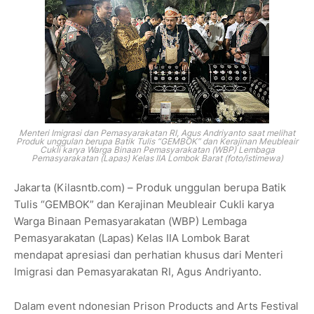
Menteri Imigrasi dan Pemasyarakatan RI, Agus Andriyanto saat melihat
Produk unggulan berupa Batik Tulis “GEMBOK” dan Kerajinan Meubleair
Cukli karya Warga Binaan Pemasyarakatan (WBP) Lembaga
Pemasyarakatan (Lapas) Kelas IIA Lombok Barat (foto/istimewa)
Jakarta (Kilasntb.com) – Produk unggulan berupa Batik
Tulis “GEMBOK” dan Kerajinan Meubleair Cukli karya
Warga Binaan Pemasyarakatan (WBP) Lembaga
Pemasyarakatan (Lapas) Kelas IIA Lombok Barat
mendapat apresiasi dan perhatian khusus dari Menteri
Imigrasi dan Pemasyarakatan RI, Agus Andriyanto.
Dalam event ndonesian Prison Products and Arts Festival