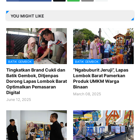
YOU MIGHT LIKE
BATIK GEMBOK
BATIK GEMBOK
Tingkatkan Brand Cukli dan
“Ngabuburit Jeruji”, Lapas
Batik Gembok, Ditjenpas
Lombok Barat Pamerkan
Dorong Lapas Lombok Barat
Produk UMKM Warga
Optimalkan Pemasaran
Binaan
Digital
March 08, 2025
June 12, 2025