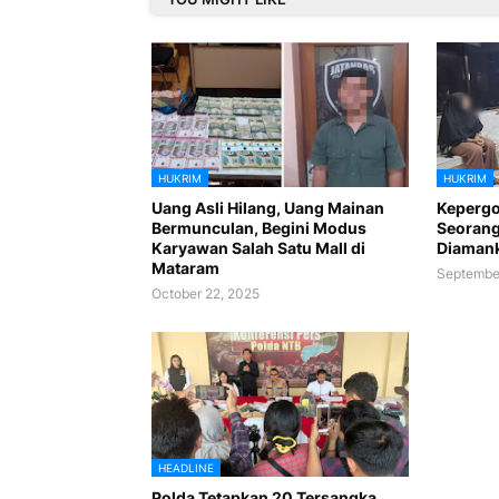
HUKRIM
HUKRIM
Uang Asli Hilang, Uang Mainan
Kepergo
Bermunculan, Begini Modus
Seoran
Karyawan Salah Satu Mall di
Diamank
Mataram
Septembe
October 22, 2025
HEADLINE
Polda Tetapkan 20 Tersangka