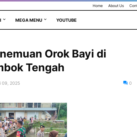
Home
About Us
Cont
I
MEGA MENU
YOUTUBE
enemuan Orok Bayi di
mbok Tengah ‎
i 09, 2025
0