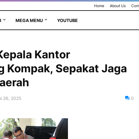
Home
About Us
Cont
I
MEGA MENU
YOUTUBE
Kepala Kantor
g Kompak, Sepakat Jaga
Daerah
i 26, 2025
0