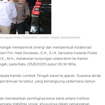
t Kepala Kantor Pertanahan Lombok Tengah (foto/istimewa)
angat mempererat sinergi dan memperkuat kolaborasi
Irjen Pol. Hadi Gunawan, S.H., S.I.K. bersama Irwasda Polda
.K., M.H., melakukan kunjungan silaturahmi ke Kantor
ah, pada Rabu (25/6/2025) pukul 09.30 Wita.
epala Kantah Lombok Tengah beserta jajaran. Suasana akrab
 pertemuan tersebut, yang berlangsung sederhana namun
an menekankan pentingnya kerja sama antara institusi
enjaga stabilitas sosial, khususnya dalam penanganan