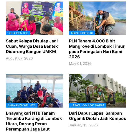
DESA BENTEK
ABRASI PESISIR
Sabut Kelapa Disulap Jadi
PLN Tanam 4.000 Bibit
Cuan, Warga Desa Bentek
Mangrove di Lombok Timur
Didorong Bangun UMKM
pada Peringatan Hari Bumi
2026
August 07, 2026
May 01, 2026
BHAYANGKARI NTB
LAPAS LOMBOK BARAT
Bhayangkari NTB Tanam
Dari Dapur Lapas, Sampah
Terumbu Karang di Lombok
Organik Diolah Jadi Kompos
Utara, Dorong Peran
January 13, 2026
Perempuan Jaga Laut