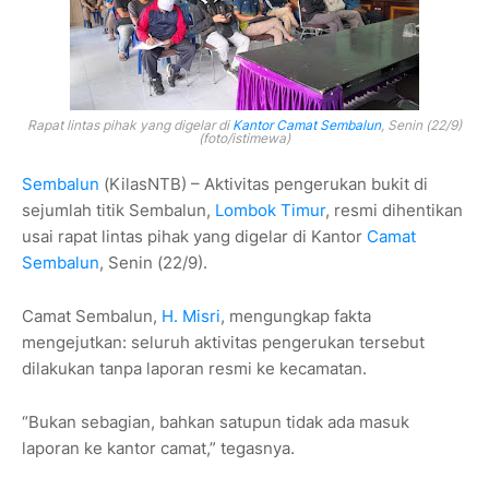
Rapat lintas pihak yang digelar di
Kantor Camat Sembalun
, Senin (22/9)
(foto/istimewa)
Sembalun
(KilasNTB) – Aktivitas pengerukan bukit di
sejumlah titik Sembalun,
Lombok Timur
, resmi dihentikan
usai rapat lintas pihak yang digelar di Kantor
Camat
Sembalun
, Senin (22/9).
Camat Sembalun,
H. Misri
, mengungkap fakta
mengejutkan: seluruh aktivitas pengerukan tersebut
dilakukan tanpa laporan resmi ke kecamatan.
“Bukan sebagian, bahkan satupun tidak ada masuk
laporan ke kantor camat,” tegasnya.