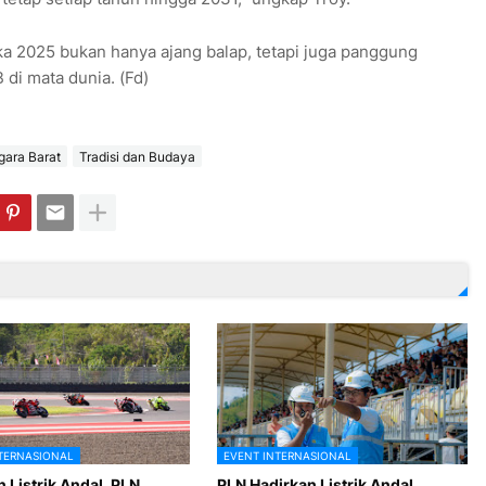
 2025 bukan hanya ajang balap, tetapi juga panggung
di mata dunia. (Fd)
ara Barat
Tradisi dan Budaya
TERNASIONAL
EVENT INTERNASIONAL
 Listrik Andal, PLN
PLN Hadirkan Listrik Andal,