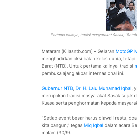
Pertama kalinya, tradisi masyarakat Sasak, “Beta
Mataram (Kilasntb.com) – Gelaran
MotoGP M
menghadirkan aksi balap kelas dunia, tetap
Barat (NTB). Untuk pertama kalinya, tradisi
m
pembuka ajang akbar internasional ini.
Gubernur NTB
,
Dr. H. Lalu Muhamad Iqbal
, 
merupakan tradisi masyarakat Sasak sejak
Kuasa serta penghormatan kepada masyarak
“Setiap event besar harus diawali restu, do
kita bangun,” tegas
Miq Iqbal
dalam acara Be
malam (30/9).