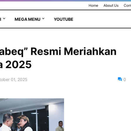
Home
About Us
Cont
I
MEGA MENU
YOUTUBE
tabeq” Resmi Meriahkan
a 2025
tober 01, 2025
0