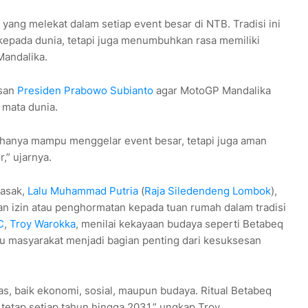
yang melekat dalam setiap event besar di NTB. Tradisi ini
kepada dunia, tetapi juga menumbuhkan rasa memiliki
Mandalika.
esan
Presiden Prabowo Subianto
agar MotoGP Mandalika
 mata dunia.
k hanya mampu menggelar event besar, tetapi juga aman
,” ujarnya.
Sasak,
Lalu Muhammad Putria
(
Raja Siledendeng Lombok
),
 izin atau penghormatan kepada tuan rumah dalam tradisi
C
,
Troy Warokka
, menilai kekayaan budaya seperti Betabeq
stu masyarakat menjadi bagian penting dari kesuksesan
, baik ekonomi, sosial, maupun budaya. Ritual Betabeq
i tetap setiap tahun hingga 2031,” ungkap Troy.