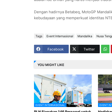
Dengan hadirnya Betabeq, MotoGP Mandalika
kebudayaan yang memperkuat identitas NTB 
Tags
Event Internasional
Mandalika
Nusa Tengg
Facebook
Twitter
YOU MIGHT LIKE
EVENT INTERNASIONAL
EVENT IN
PLN Siagakan 146 Personel untuk
Hadirkan