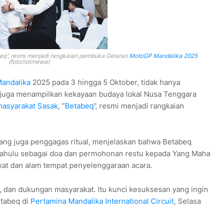
beq”, resmi menjadi rangkaian pembuka
Gelaran
MotoGP Mandalika 2025
(foto/istimewa)
andalika
2025 pada 3 hingga 5 Oktober, tidak hanya
i juga menampilkan kekayaan budaya lokal Nusa Tenggara
asyarakat Sasak
, “
Betabeq
”, resmi menjadi rangkaian
yang juga penggagas ritual, menjelaskan bahwa Betabeq
 dahulu sebagai doa dan permohonan restu kepada Yang Maha
at dan alam tempat penyelenggaraan acara.
a, dan dukungan masyarakat. Itu kunci kesuksesan yang ingin
tabeq di
Pertamina Mandalika International Circuit
, Selasa