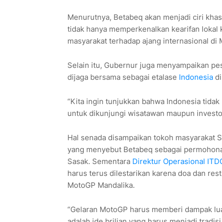
Menurutnya, Betabeq akan menjadi ciri khas 
tidak hanya memperkenalkan kearifan lokal 
masyarakat terhadap ajang internasional di 
Selain itu, Gubernur juga menyampaikan p
dijaga bersama sebagai etalase
Indonesia
di
“Kita ingin tunjukkan bahwa Indonesia tida
untuk dikunjungi wisatawan maupun investor
Hal senada disampaikan tokoh masyarakat 
yang menyebut Betabeq sebagai permohonan
Sasak. Sementara
Direktur Operasional ITD
harus terus dilestarikan karena doa dan re
MotoGP Mandalika.
“Gelaran MotoGP harus memberi dampak luas
adalah ide brilian yang harus menjadi tradis