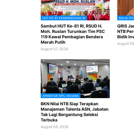
HUT KE-81 KEMERDEKAAN RI
BALAI PO
Sambut HUT Ke-81 RI, RSUD H.
QRIS Ja
Moh. Ruslan Turunkan Tim PSC
NTB Per
119 Kawal Pembagian Bendera
Bidik In
Merah Putih
August 06
August 07, 2026
APARATUR SIPIL NEGARA
BKN Nilai NTB Siap Terapkan
Manajemen Talenta ASN, Jabatan
Tak Lagi Bergantung Seleksi
Terbuka
August 06, 2026