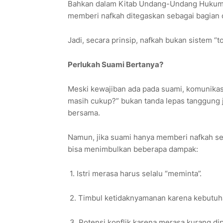
Bahkan dalam Kitab Undang-Undang Hukum P
memberi nafkah ditegaskan sebagai bagian d
Jadi, secara prinsip, nafkah bukan sistem “t
Perlukah Suami Bertanya?
Meski kewajiban ada pada suami, komunikasi 
masih cukup?” bukan tanda lepas tanggung j
bersama.
Namun, jika suami hanya memberi nafkah set
bisa menimbulkan beberapa dampak:
1. Istri merasa harus selalu “meminta”.
2. Timbul ketidaknyamanan karena kebutuha
3. Potensi konflik karena merasa kurang dip