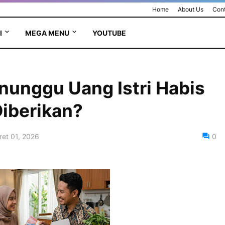
Home
About Us
Cont
I
MEGA MENU
YOUTUBE
nunggu Uang Istri Habis
Diberikan?
et 01, 2026
0