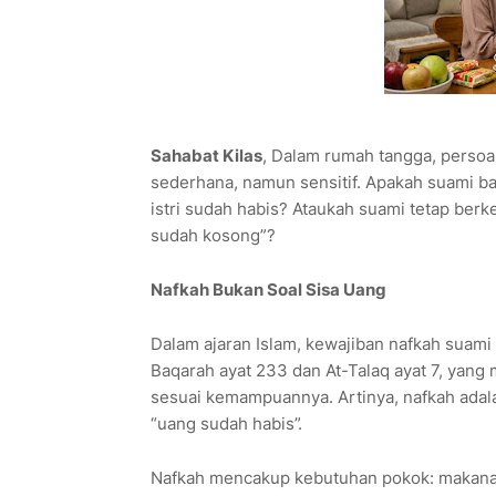
Sahabat Kilas
, Dalam rumah tangga, perso
sederhana, namun sensitif. Apakah suami b
istri sudah habis? Ataukah suami tetap be
sudah kosong”?
Nafkah Bukan Soal Sisa Uang
Dalam ajaran Islam, kewajiban nafkah suami 
Baqarah ayat 233 dan At-Talaq ayat 7, ya
sesuai kemampuannya. Artinya, nafkah adal
“uang sudah habis”.
Nafkah mencakup kebutuhan pokok: makanan,