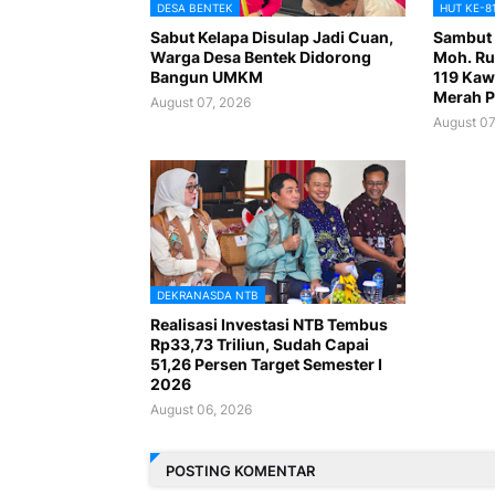
DESA BENTEK
HUT KE-8
Sabut Kelapa Disulap Jadi Cuan,
Sambut 
Warga Desa Bentek Didorong
Moh. Ru
Bangun UMKM
119 Kaw
Merah P
August 07, 2026
August 07
DEKRANASDA NTB
Realisasi Investasi NTB Tembus
Rp33,73 Triliun, Sudah Capai
51,26 Persen Target Semester I
2026
August 06, 2026
POSTING KOMENTAR