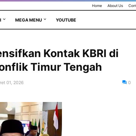
Home
About Us
Cont
I
MEGA MENU
YOUTUBE
nsifkan Kontak KBRI di
onflik Timur Tengah
et 01, 2026
0