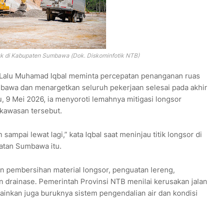
k di Kabupaten Sumbawa (Dok. Diskominfotik NTB)
Lalu Muhamad Iqbal meminta percepatan penanganan ruas
bawa dan menargetkan seluruh pekerjaan selesai pada akhir
, 9 Mei 2026, ia menyoroti lemahnya mitigasi longsor
 kawasan tersebut.
sampai lewat lagi,” kata Iqbal saat meninjau titik longsor di
latan Sumbawa itu.
ukan pembersihan material longsor, penguatan lereng,
drainase. Pemerintah Provinsi NTB menilai kerusakan jalan
elainkan juga buruknya sistem pengendalian air dan kondisi