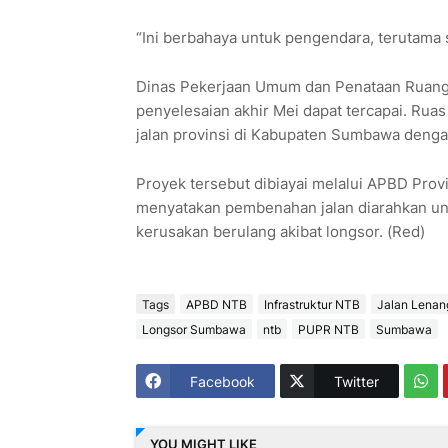
“Ini berbahaya untuk pengendara, terutama s
Dinas Pekerjaan Umum dan Penataan Ruang 
penyelesaian akhir Mei dapat tercapai. Ru
jalan provinsi di Kabupaten Sumbawa denga
Proyek tersebut dibiayai melalui APBD Provi
menyatakan pembenahan jalan diarahkan u
kerusakan berulang akibat longsor. (Red)
Tags
APBD NTB
Infrastruktur NTB
Jalan Lenan
Longsor Sumbawa
ntb
PUPR NTB
Sumbawa
Facebook
Twitter
YOU MIGHT LIKE