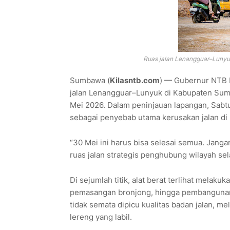
Ruas jalan Lenangguar–Lunyu
Sumbawa (
Kilasntb.com
) — Gubernur NTB 
jalan Lenangguar–Lunyuk di Kabupaten Sum
Mei 2026. Dalam peninjauan lapangan, Sabtu
sebagai penyebab utama kerusakan jalan di
“30 Mei ini harus bisa selesai semua. Jangan 
ruas jalan strategis penghubung wilayah se
Di sejumlah titik, alat berat terlihat melak
pemasangan bronjong, hingga pembangunan 
tidak semata dipicu kualitas badan jalan, m
lereng yang labil.