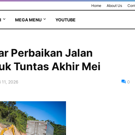
Home
About Us
Cont
I
MEGA MENU
YOUTUBE
r Perbaikan Jalan
k Tuntas Akhir Mei
 11, 2026
0