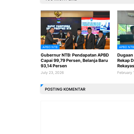
APBD NTB
APBD NT
Gubernur NTB: Pendapatan APBD
Dugaan 
Capai 99,79 Persen, Belanja Baru
Rekap D
93,14 Persen
Rekaya
July 23, 2026
February 
POSTING KOMENTAR