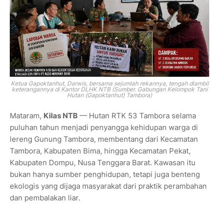
Ketua Gapoktanhut, Darwis, bersama sejumlah rekannya, tengah diambil
keterangannya di Kantor DLHK NTB (Sumber. Gabungan Kelompok Tani
Hutan (Gapoktanhut) Tambora)
Mataram,
Kilas NTB
— Hutan RTK 53 Tambora selama
puluhan tahun menjadi penyangga kehidupan warga di
lereng Gunung Tambora, membentang dari Kecamatan
Tambora, Kabupaten Bima, hingga Kecamatan Pekat,
Kabupaten Dompu, Nusa Tenggara Barat. Kawasan itu
bukan hanya sumber penghidupan, tetapi juga benteng
ekologis yang dijaga masyarakat dari praktik perambahan
dan pembalakan liar.