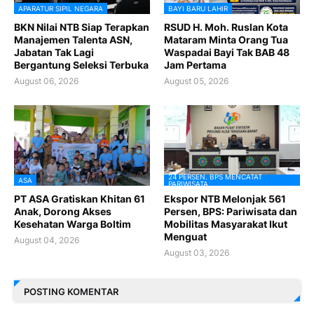
APARATUR SIPIL NEGARA
BAYI BARU LAHIR
BKN Nilai NTB Siap Terapkan
RSUD H. Moh. Ruslan Kota
Manajemen Talenta ASN,
Mataram Minta Orang Tua
Jabatan Tak Lagi
Waspadai Bayi Tak BAB 48
Bergantung Seleksi Terbuka
Jam Pertama
August 06, 2026
August 05, 2026
24 PERSEN. BPS MENCATAT
ASA
PARIWISATA
PT ASA Gratiskan Khitan 61
Ekspor NTB Melonjak 561
Anak, Dorong Akses
Persen, BPS: Pariwisata dan
Kesehatan Warga Boltim
Mobilitas Masyarakat Ikut
Menguat
August 04, 2026
August 03, 2026
POSTING KOMENTAR