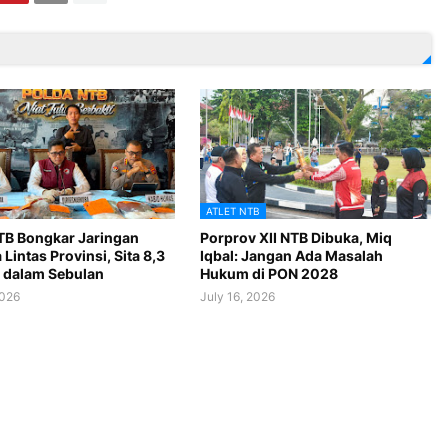
ATLET NTB
TB Bongkar Jaringan
Porprov XII NTB Dibuka, Miq
Lintas Provinsi, Sita 8,3
Iqbal: Jangan Ada Masalah
 dalam Sebulan
Hukum di PON 2028
2026
July 16, 2026