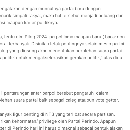
 mengatakan dengan munculnya partai baru dengan
narik simpati rakyat, maka hal tersebut menjadi peluang dan
asi maupun karier politiknya.
ya, tentu dlm Pileg 2024 parpol lama maupun baru ( baca: non
ral terbanyak. Disinilah letak pentingnya selain mesin partai
aleg yang diusung akan menentukan perolehan suara partai.
 politik untuk mengakselerasikan gerakan politik," ulas didu
di pertarungan antar parpol berebut pengaruh dalam
han suara partai baik sebagai caleg ataupun vote getter.
yak figur penting di NTB yang terlibat secara partisan.
kan kehormatan/ privilege oleh Partai Perindo. Apapun
er di Perindo hari ini harus dimaknai sebagai bentuk ajakan