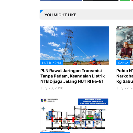
YOU MIGHT LIKE
HUT RI KE-81
GANJA
PLN Rawat Jaringan Transmisi
Polda N
Tanpa Padam, Keandalan Listrik
Narkoba 
NTB Dijaga Jelang HUT RI ke-81
Kg Sabu
July 23, 2026
July 22, 