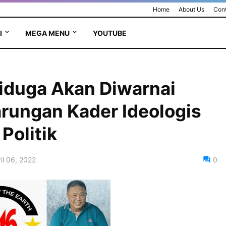
Home
About Us
Cont
I
MEGA MENU
YOUTUBE
Diduga Akan Diwarnai
rungan Kader Ideologis
Politik
il 06, 2022
0