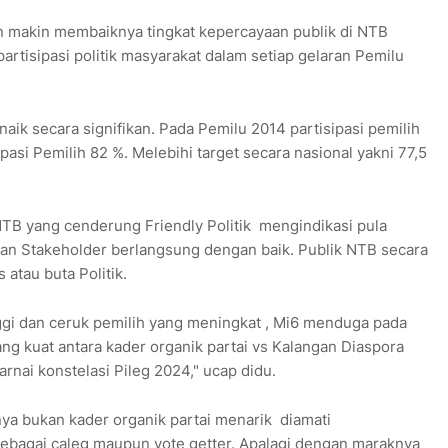
 makin membaiknya tingkat kepercayaan publik di NTB
partisipasi politik masyarakat dalam setiap gelaran Pemilu
 naik secara signifikan. Pada Pemilu 2014 partisipasi pemilih
pasi Pemilih 82 %. Melebihi target secara nasional yakni 77,5
TB yang cenderung Friendly Politik mengindikasi pula
gan Stakeholder berlangsung dengan baik. Publik NTB secara
s atau buta Politik.
nggi dan ceruk pemilih yang meningkat , Mi6 menduga pada
ang kuat antara kader organik partai vs Kalangan Diaspora
warnai konstelasi Pileg 2024," ucap didu.
nya bukan kader organik partai menarik diamati
ebagai caleg maupun vote getter. Apalagi dengan maraknya