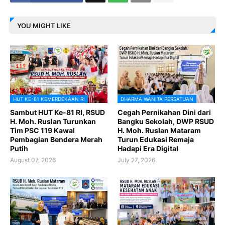
YOU MIGHT LIKE
HUT KE-81 KEMERDEKAAN RI
DHARMA WANITA PERSATUAN
Sambut HUT Ke-81 RI, RSUD
Cegah Pernikahan Dini dari
H. Moh. Ruslan Turunkan
Bangku Sekolah, DWP RSUD
Tim PSC 119 Kawal
H. Moh. Ruslan Mataram
Pembagian Bendera Merah
Turun Edukasi Remaja
Putih
Hadapi Era Digital
August 07, 2026
July 27, 2026