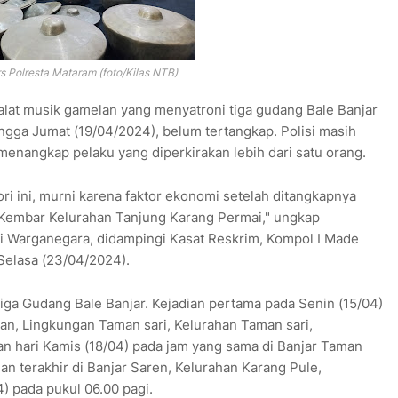
s Polresta Mataram (foto/Kilas NTB)
alat musik gamelan yang menyatroni tiga gudang Bale Banjar
ngga Jumat (19/04/2024), belum tertangkap. Polisi masih
menangkap pelaku yang diperkirakan lebih dari satu orang.
ori ini, murni karena faktor ekonomi setelah ditangkapnya
 Kembar Kelurahan Tanjung Karang Permai," ungkap
di Warganegara, didampingi Kasat Reskrim, Kompol I Made
Selasa (23/04/2024).
i tiga Gudang Bale Banjar. Kejadian pertama pada Senin (15/04)
tan, Lingkungan Taman sari, Kelurahan Taman sari,
 hari Kamis (18/04) pada jam yang sama di Banjar Taman
n terakhir di Banjar Saren, Kelurahan Karang Pule,
) pada pukul 06.00 pagi.