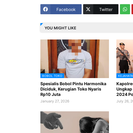
Facebook
Twitter
YOU MIGHT LIKE
BOBOL TOKO
KEJAHAT
Spesialis Bobol Pintu Harmonika
Kapolres
Diciduk, Kerugian Toko Nyaris
Ungkap 
Rp10 Juta
2024 Po
January 27, 2026
July 26, 