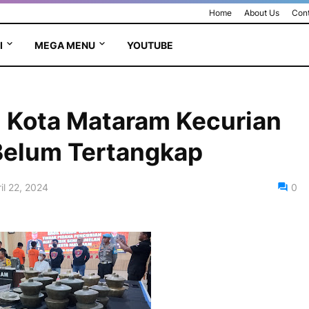
Home
About Us
Cont
I
MEGA MENU
YOUTUBE
di Kota Mataram Kecurian
Belum Tertangkap
il 22, 2024
0