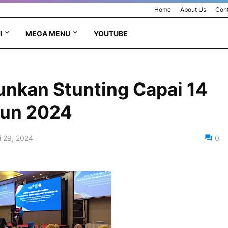
Home
About Us
Cont
I
MEGA MENU
YOUTUBE
unkan Stunting Capai 14
hun 2024
 29, 2024
0