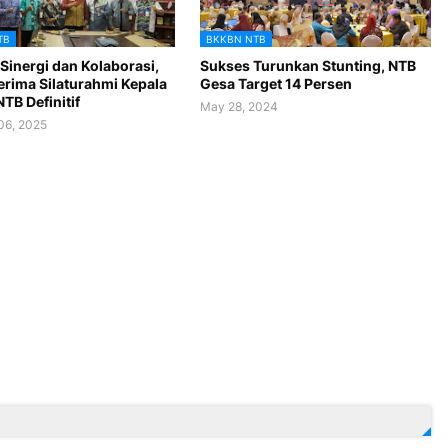
TB
BKKBN NTB
Sinergi dan Kolaborasi,
Sukses Turunkan Stunting, NTB
erima Silaturahmi Kepala
Gesa Target 14 Persen
TB Definitif
May 28, 2024
06, 2025