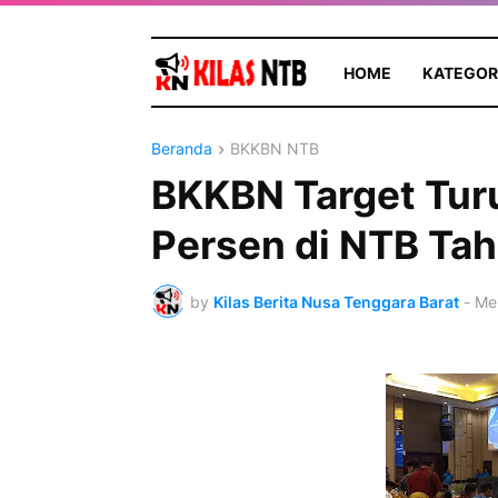
HOME
KATEGOR
Beranda
BKKBN NTB
BKKBN Target Tur
Persen di NTB Ta
by
Kilas Berita Nusa Tenggara Barat
-
Mei