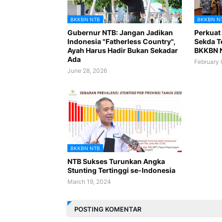
BKKBN NTB
BKKBN N
Gubernur NTB: Jangan Jadikan
Perkuat 
Indonesia "Fatherless Country",
Sekda T
Ayah Harus Hadir Bukan Sekadar
BKKBN N
Ada
February 
June 28, 2026
BKKBN NTB
NTB Sukses Turunkan Angka
Stunting Tertinggi se-Indonesia
March 19, 2024
POSTING KOMENTAR