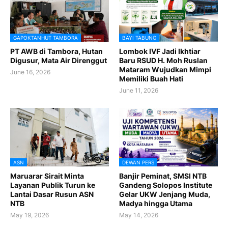
GAPOKTANHUT TAMBORA
BAYI TABUNG
PT AWB di Tambora, Hutan
Lombok IVF Jadi Ikhtiar
Digusur, Mata Air Direnggut
Baru RSUD H. Moh Ruslan
Mataram Wujudkan Mimpi
June 16, 2026
Memiliki Buah Hati
June 11, 2026
ASN
DEWAN PERS
Maruarar Sirait Minta
Banjir Peminat, SMSI NTB
Layanan Publik Turun ke
Gandeng Solopos Institute
Lantai Dasar Rusun ASN
Gelar UKW Jenjang Muda,
NTB
Madya hingga Utama
May 19, 2026
May 14, 2026