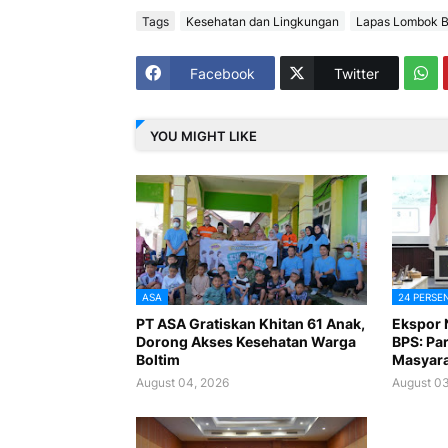
Tags
Kesehatan dan Lingkungan
Lapas Lombok B
Facebook
Twitter
YOU MIGHT LIKE
ASA
24 PERSE
PT ASA Gratiskan Khitan 61 Anak,
Ekspor 
Dorong Akses Kesehatan Warga
BPS: Par
Boltim
Masyara
August 04, 2026
August 03