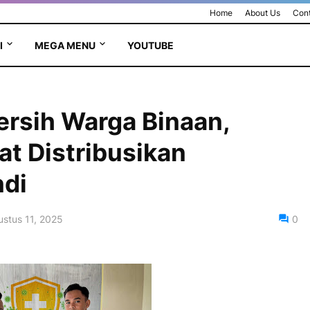
Home
About Us
Cont
I
MEGA MENU
YOUTUBE
ersih Warga Binaan,
t Distribusikan
di
stus 11, 2025
0