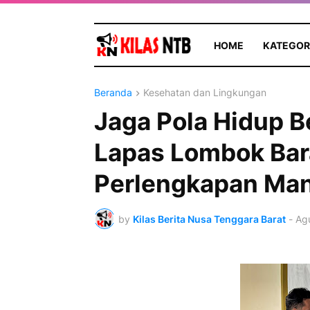
HOME
KATEGOR
Beranda
Kesehatan dan Lingkungan
Jaga Pola Hidup B
Lapas Lombok Bara
Perlengkapan Man
by
Kilas Berita Nusa Tenggara Barat
-
Agu