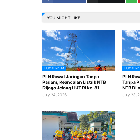
YOU MIGHT LIKE
HUT RI KE-81
HUT RI KE
PLN Rawat Jaringan Tanpa
PLN Raw
Padam, Keandalan Listrik NTB
Tanpa P
Dijaga Jelang HUT RI ke-81
NTB Dij
July 24, 2026
July 23, 