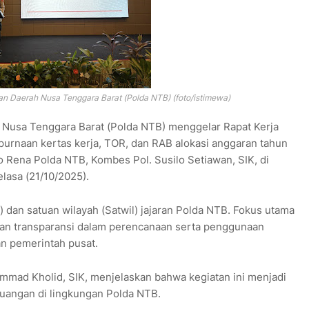
ian Daerah Nusa Tenggara Barat (Polda NTB) (foto/istimewa)
h Nusa Tenggara Barat (Polda NTB) menggelar Rapat Kerja
rnaan kertas kerja, TOR, dan RAB alokasi anggaran tahun
o Rena Polda NTB, Kombes Pol. Susilo Setiawan, SIK, di
lasa (21/10/2025).
r) dan satuan wilayah (Satwil) jajaran Polda NTB. Fokus utama
 dan transparansi dalam perencanaan serta penggunaan
an pemerintah pusat.
mad Kholid, SIK, menjelaskan bahwa kegiatan ini menjadi
uangan di lingkungan Polda NTB.