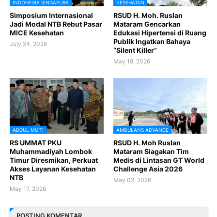
INDONESIA SINGAPURA
KESEHATAN
Simposium Internasional
RSUD H. Moh. Ruslan
Jadi Modal NTB Rebut Pasar
Mataram Gencarkan
MICE Kesehatan
Edukasi Hipertensi di Ruang
Publik Ingatkan Bahaya
July 24, 2026
“Silent Killer”
May 18, 2026
ABDUL MU’TI
AMBULANS ADVANCE
RS UMMAT PKU
RSUD H. Moh Ruslan
Muhammadiyah Lombok
Mataram Siagakan Tim
Timur Diresmikan, Perkuat
Medis di Lintasan GT World
Akses Layanan Kesehatan
Challenge Asia 2026
NTB
May 02, 2026
May 17, 2026
POSTING KOMENTAR