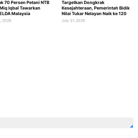
k 70 Persen Petani NTB
Targetkan Dongkrak
Miq Iqbal Tawarkan
Kesejahteraan, Pemerintah Bidik
ELDA Malaysia
Nilai Tukar Nelayan Naik ke 120
, 2026
July 31, 2026