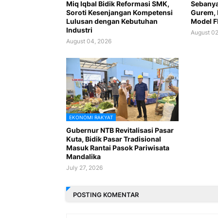
Miq Iqbal Bidik Reformasi SMK,
Sebanya
Soroti Kesenjangan Kompetensi
Gurem, 
Lulusan dengan Kebutuhan
Model F
Industri
August 02
August 04, 2026
EKONOMI RAKYAT
Gubernur NTB Revitalisasi Pasar
Kuta, Bidik Pasar Tradisional
Masuk Rantai Pasok Pariwisata
Mandalika
July 27, 2026
POSTING KOMENTAR