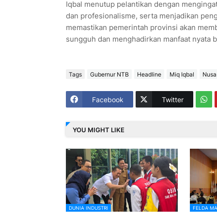
Iqbal menutup pelantikan dengan mengingatk
dan profesionalisme, serta menjadikan pen
memastikan pemerintah provinsi akan membe
sungguh dan menghadirkan manfaat nyata ba
Tags
Gubernur NTB
Headline
Miq Iqbal
Nusa
Facebook
Twitter
YOU MIGHT LIKE
DUNIA INDUSTRI
FELDA MA