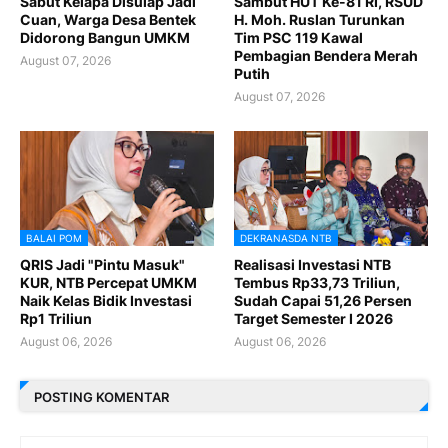
Sabut Kelapa Disulap Jadi
Sambut HUT Ke-81 RI, RSUD
Cuan, Warga Desa Bentek
H. Moh. Ruslan Turunkan
Didorong Bangun UMKM
Tim PSC 119 Kawal
Pembagian Bendera Merah
August 07, 2026
Putih
August 07, 2026
BALAI POM
DEKRANASDA NTB
QRIS Jadi "Pintu Masuk"
Realisasi Investasi NTB
KUR, NTB Percepat UMKM
Tembus Rp33,73 Triliun,
Naik Kelas Bidik Investasi
Sudah Capai 51,26 Persen
Rp1 Triliun
Target Semester I 2026
August 06, 2026
August 06, 2026
POSTING KOMENTAR