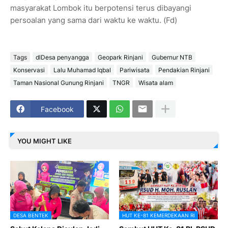
masyarakat Lombok itu berpotensi terus dibayangi
persoalan yang sama dari waktu ke waktu. (Fd)
Tags
dlDesa penyangga
Geopark Rinjani
Gubernur NTB
Konservasi
Lalu Muhamad Iqbal
Pariwisata
Pendakian Rinjani
Taman Nasional Gunung Rinjani
TNGR
Wisata alam
Facebook
YOU MIGHT LIKE
DESA BENTEK
HUT KE-81 KEMERDEKAAN RI