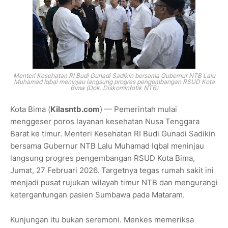
Menteri Kesehatan RI Budi Gunadi Sadikin bersama Gubernur NTB Lalu
Muhamad Iqbal meninjau langsung progres pengembangan RSUD Kota
Bima (Dok. Diskominfotik NTB)
Kota Bima (
Kilasntb.com
) — Pemerintah mulai
menggeser poros layanan kesehatan Nusa Tenggara
Barat ke timur. Menteri Kesehatan RI Budi Gunadi Sadikin
bersama Gubernur NTB Lalu Muhamad Iqbal meninjau
langsung progres pengembangan RSUD Kota Bima,
Jumat, 27 Februari 2026. Targetnya tegas rumah sakit ini
menjadi pusat rujukan wilayah timur NTB dan mengurangi
ketergantungan pasien Sumbawa pada Mataram.
Kunjungan itu bukan seremoni. Menkes memeriksa