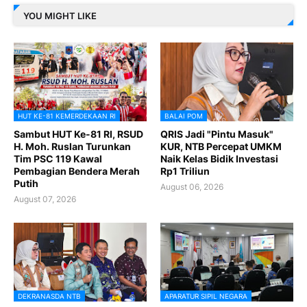
YOU MIGHT LIKE
HUT KE-81 KEMERDEKAAN RI
BALAI POM
Sambut HUT Ke-81 RI, RSUD
QRIS Jadi "Pintu Masuk"
H. Moh. Ruslan Turunkan
KUR, NTB Percepat UMKM
Tim PSC 119 Kawal
Naik Kelas Bidik Investasi
Pembagian Bendera Merah
Rp1 Triliun
Putih
August 06, 2026
August 07, 2026
DEKRANASDA NTB
APARATUR SIPIL NEGARA