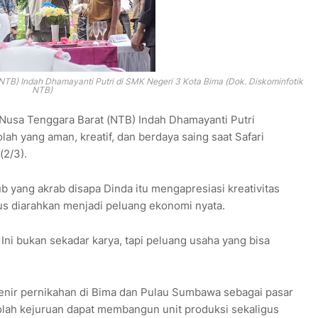
TB) Indah Dhamayanti Putri di SMK Negeri 3 Kota Bima (Dok. Diskominfotik
NTB)
 Nusa Tenggara Barat (NTB) Indah Dhamayanti Putri
 yang aman, kreatif, dan berdaya saing saat Safari
(2/3).
 yang akrab disapa Dinda itu mengapresiasi kreativitas
rus diarahkan menjadi peluang ekonomi nyata.
Ini bukan sekadar karya, tapi peluang usaha yang bisa
enir pernikahan di Bima dan Pulau Sumbawa sebagai pasar
olah kejuruan dapat membangun unit produksi sekaligus