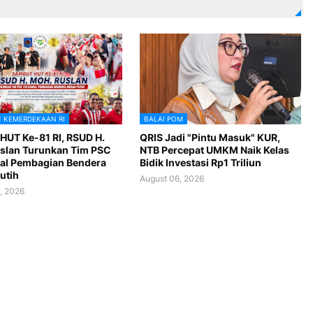
1 KEMERDEKAAN RI
BALAI POM
HUT Ke-81 RI, RSUD H.
QRIS Jadi "Pintu Masuk" KUR,
slan Turunkan Tim PSC
NTB Percepat UMKM Naik Kelas
al Pembagian Bendera
Bidik Investasi Rp1 Triliun
utih
August 06, 2026
, 2026