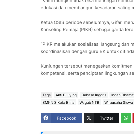
“Kami mungkin tidak bisa mencegah semuany
edukasi dan membangun kesadaran saling m
Ketua OSIS periode sebelumnya, Gifar, me
Konseling Remaja (PIKR) sebagai garda terd
“PIKR melakukan sosialisasi langsung dan me
koordinasikan dengan guru BK untuk ditindakl
Kunjungan tersebut menegaskan komitmen p
kompetensi, serta penciptaan lingkungan sek
Tags
Anti Bullying
Bahasa Inggris
Indah Dhamay
SMKN 3 Kota Bima
Wagub NTB
Wirausaha Siswa
Facebook
Twitter