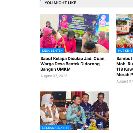
YOU MIGHT LIKE
DESA BENTEK
HUT KE-8
Sabut Kelapa Disulap Jadi Cuan,
Sambut 
Warga Desa Bentek Didorong
Moh. Ru
Bangun UMKM
119 Kaw
Merah P
August 07, 2026
August 07
DEKRANASDA NTB