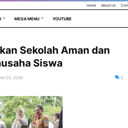
Home
About Us
Cont
I
MEGA MENU
YOUTUBE
kan Sekolah Aman dan
ausaha Siswa
ret 02, 2026
0