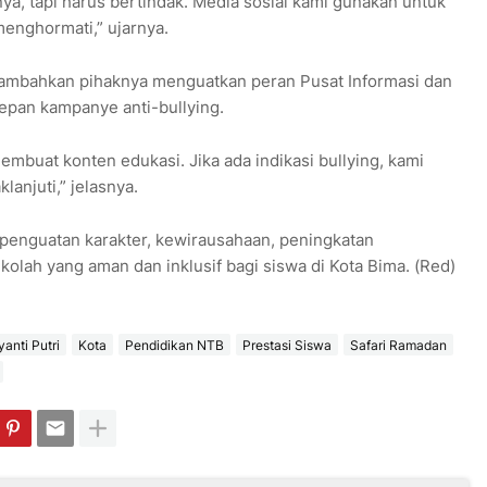
a, tapi harus bertindak. Media sosial kami gunakan untuk
enghormati,” ujarnya.
nambahkan pihaknya menguatkan peran Pusat Informasi dan
epan kampanye anti-bullying.
mbuat konten edukasi. Jika ada indikasi bullying, kami
anjuti,” jelasnya.
enguatan karakter, kewirausahaan, peningkatan
olah yang aman dan inklusif bagi siswa di Kota Bima. (Red)
anti Putri
Kota
Pendidikan NTB
Prestasi Siswa
Safari Ramadan