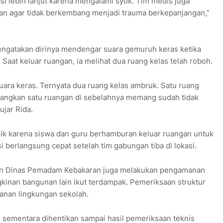
i lebih lanjut karena mengalami syok. Tim medis juga
an agar tidak berkembang menjadi trauma berkepanjangan,”
ngatakan dirinya mendengar suara gemuruh keras ketika
 Saat keluar ruangan, ia melihat dua ruang kelas telah roboh.
ara keras. Ternyata dua ruang kelas ambruk. Satu ruang
edangkan satu ruangan di sebelahnya memang sudah tidak
ujar Rida.
ik karena siswa dan guru berhamburan keluar ruangan untuk
 berlangsung cepat setelah tim gabungan tiba di lokasi.
an Dinas Pemadam Kebakaran juga melakukan pengamanan
kinan bangunan lain ikut terdampak. Pemeriksaan struktur
nan lingkungan sekolah.
k sementara dihentikan sampai hasil pemeriksaan teknis