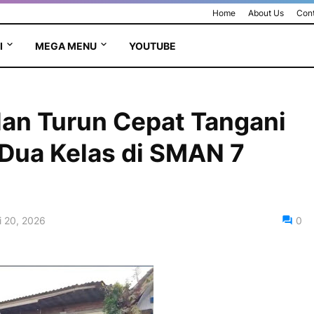
Home
About Us
Cont
I
MEGA MENU
YOUTUBE
lan Turun Cepat Tangani
Dua Kelas di SMAN 7
 20, 2026
0