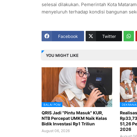
selesai dilakukan. Pemerintah Kota Mataram
menyeluruh terhadap kondisi bangunan seko
Facebook
Twitter
YOU MIGHT LIKE
BALAI POM
DEKRANA
QRIS Jadi "Pintu Masuk" KUR,
Realisa
NTB Percepat UMKM Naik Kelas
Rp33,73
Bidik Investasi Rp1 Triliun
51,26 Pe
2026
August 06, 2026
August 06