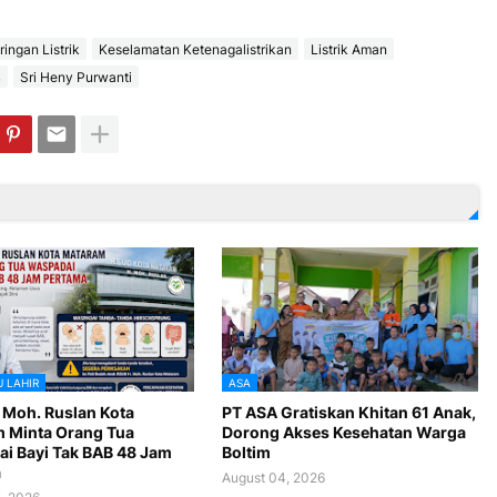
ringan Listrik
Keselamatan Ketenagalistrikan
Listrik Aman
B
Sri Heny Purwanti
U LAHIR
ASA
 Moh. Ruslan Kota
PT ASA Gratiskan Khitan 61 Anak,
 Minta Orang Tua
Dorong Akses Kesehatan Warga
i Bayi Tak BAB 48 Jam
Boltim
a
August 04, 2026