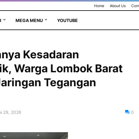
Home
About Us
Cont
I
MEGA MENU
YOUTUBE
hnya Kesadaran
ik, Warga Lombok Barat
Jaringan Tegangan
i 29, 2026
0