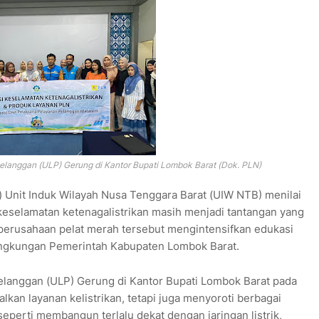
Pelanggan (ULP) Gerung di Kantor Bupati Lombok Barat (Dok. PLN)
 Unit Induk Wilayah Nusa Tenggara Barat (UIW NTB) menilai
eselamatan ketenagalistrikan masih menjadi tantangan yang
 perusahaan pelat merah tersebut mengintensifkan edukasi
lingkungan Pemerintah Kabupaten Lombok Barat.
Pelanggan (ULP) Gerung di Kantor Bupati Lombok Barat pada
kan layanan kelistrikan, tetapi juga menyoroti berbagai
seperti membangun terlalu dekat dengan jaringan listrik,