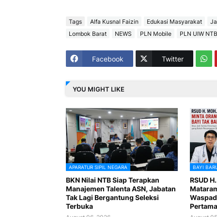
Tags
Alfa Kusnal Faizin
Edukasi Masyarakat
Ja
Lombok Barat
NEWS
PLN Mobile
PLN UIW NT
Facebook
Twitter
YOU MIGHT LIKE
APARATUR SIPIL NEGARA
BAYI BAR
BKN Nilai NTB Siap Terapkan
RSUD H.
Manajemen Talenta ASN, Jabatan
Mataram
Tak Lagi Bergantung Seleksi
Waspada
Terbuka
Pertam