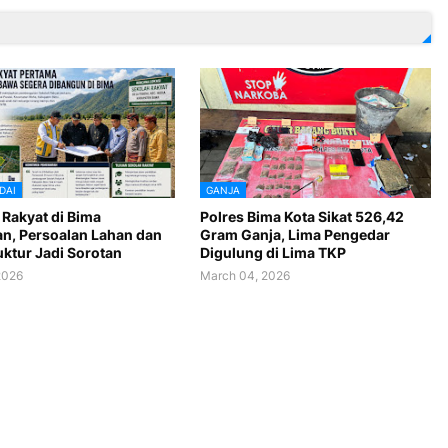
DAI
GANJA
 Rakyat di Bima
Polres Bima Kota Sikat 526,42
an, Persoalan Lahan dan
Gram Ganja, Lima Pengedar
uktur Jadi Sorotan
Digulung di Lima TKP
2026
March 04, 2026