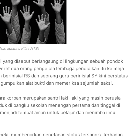
Dok. Ilustrasi Kilas NTB)
i yang disebut berlangsung di lingkungan sebuah pondok
eret dua orang pengelola lembaga pendidikan itu ke meja
erinisial RS dan seorang guru berinisial SY kini berstatus
gumpulkan alat bukti dan memeriksa sejumlah saksi.
ara korban merupakan santri laki-laki yang masih berusia
uduk di bangku sekolah menengah pertama dan tinggal di
menjadi tempat aman untuk belajar dan menimba ilmu
ubeki, membenarkan penetapan status tersangka terhadap