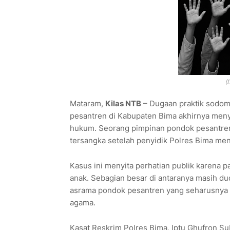
(
Mataram,
Kilas NTB
– Dugaan praktik sodom
pesantren di Kabupaten Bima akhirnya meny
hukum. Seorang pimpinan pondok pesantren b
tersangka setelah penyidik Polres Bima men
Kasus ini menyita perhatian publik karena p
anak. Sebagian besar di antaranya masih d
asrama pondok pesantren yang seharusnya 
agama.
Kasat Reskrim Polres Bima, Iptu Ghufron S