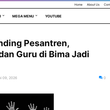
Home
About Us
Cont
I
MEGA MENU
YOUTUBE
inding Pesantren,
an Guru di Bima Jadi
i 09, 2026
0