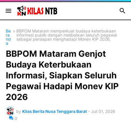
Be
BBPOM Mataram memperkuat budaya keterbukaan
ra
informasi publik dengan melibatkan seluruh pegawai
nd
sebagai persiapan menghadapi Monev KIP 2026.
a
BBPOM Mataram Genjot
Budaya Keterbukaan
Informasi, Siapkan Seluruh
Pegawai Hadapi Monev KIP
2026
by
Kilas Berita Nusa Tenggara Barat
-
Juli 01, 2026
0