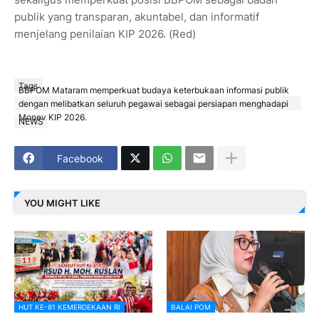
publik yang transparan, akuntabel, dan informatif
menjelang penilaian KIP 2026. (Red)
Tags
BBPOM Mataram memperkuat budaya keterbukaan informasi publik
dengan melibatkan seluruh pegawai sebagai persiapan menghadapi
Monev KIP 2026.
NEWS
Facebook
YOU MIGHT LIKE
HUT KE-81 KEMERDEKAAN RI
BALAI POM