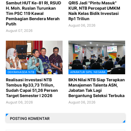
Sambut HUT Ke-81 RI, RSUD
QRIS Jadi "Pintu Masuk"
H. Moh. Ruslan Turunkan
KUR, NTB Percepat UMKM
Tim PSC 119 Kawal
Naik Kelas Bidik Investasi
Pembagian Bendera Merah
Rp1 Triliun
Putih
August 06, 2026
August 07, 2026
DEKRANASDA NTB
APARATUR SIPIL NEGARA
Realisasi Investasi NTB
BKN Nilai NTB Siap Terapkan
Tembus Rp33,73 Triliun,
Manajemen Talenta ASN,
Sudah Capai 51,26 Persen
Jabatan Tak Lagi
Target Semester I 2026
Bergantung Seleksi Terbuka
August 06, 2026
August 06, 2026
POSTING KOMENTAR