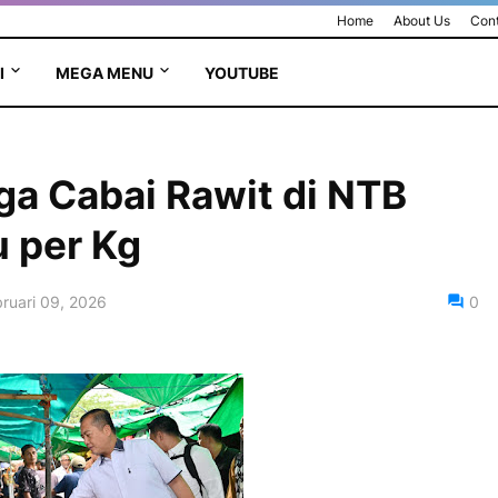
Home
About Us
Cont
I
MEGA MENU
YOUTUBE
ga Cabai Rawit di NTB
 per Kg
ruari 09, 2026
0