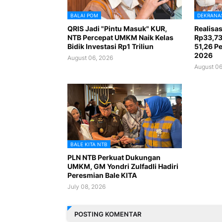
BALAI POM
DEKRANA
QRIS Jadi "Pintu Masuk" KUR,
Realisa
NTB Percepat UMKM Naik Kelas
Rp33,73
Bidik Investasi Rp1 Triliun
51,26 Pe
2026
August 06, 2026
August 06
BALE KITA NTB
PLN NTB Perkuat Dukungan
UMKM, GM Yondri Zulfadli Hadiri
Peresmian Bale KITA
July 08, 2026
POSTING KOMENTAR