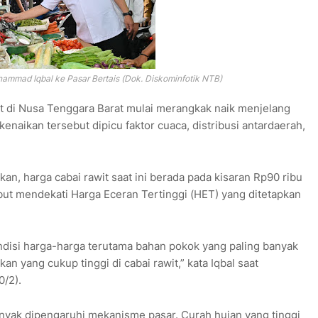
mmad Iqbal ke Pasar Bertais (Dok. Diskominfotik NTB)
it di Nusa Tenggara Barat mulai merangkak naik menjelang
naikan tersebut dipicu faktor cuaca, distribusi antardaerah,
, harga cabai rawit saat ini berada pada kisaran Rp90 ribu
but mendekati Harga Eceran Tertinggi (HET) yang ditetapkan
kondisi harga-harga terutama bahan pokok yang paling banyak
n yang cukup tinggi di cabai rawit,” kata Iqbal saat
0/2).
banyak dipengaruhi mekanisme pasar. Curah hujan yang tinggi