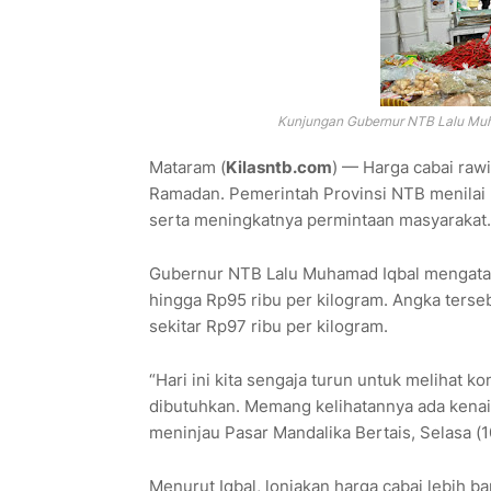
Kunjungan Gubernur NTB Lalu Muha
Mataram (
Kilasntb.com
) — Harga cabai raw
Ramadan. Pemerintah Provinsi NTB menilai ke
serta meningkatnya permintaan masyarakat.
Gubernur NTB Lalu Muhamad Iqbal mengatakan
hingga Rp95 ribu per kilogram. Angka terse
sekitar Rp97 ribu per kilogram.
“Hari ini kita sengaja turun untuk melihat 
dibutuhkan. Memang kelihatannya ada kenaika
meninjau Pasar Mandalika Bertais, Selasa (1
Menurut Iqbal, lonjakan harga cabai lebih 