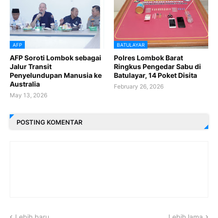
AFP
BATULAYAR
AFP Soroti Lombok sebagai
Polres Lombok Barat
Jalur Transit
Ringkus Pengedar Sabu di
Penyelundupan Manusia ke
Batulayar, 14 Poket Disita
Australia
February 26, 2026
May 13, 2026
POSTING KOMENTAR
Lebih baru
Lebih lama